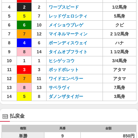
4
2
2
ワープスピード
1/2馬身
5
5
7
レッドヴェロシティ
5馬身
6
6
10
メイショウブレゲ
クビ
7
7
12
マイネルマーティン
2 1/2馬身
8
4
6
ボーンディスウェイ
ハナ
9
8
14
タイムオブフライト
1 1/2馬身
10
1
1
ヒシゲッコウ
3/4馬身
11
3
3
ポッドボレット
アタマ
12
7
11
ワイドエンペラー
アタマ
13
8
13
サペラヴィ
7馬身
14
5
8
ダノンザタイガー
3馬身
払戻金
種類
馬番
金額
単勝
9
850円