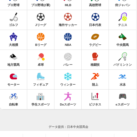
プロ野球
プロ野球(2軍)
MLB
高校野球
侍ジャパン
ゴルフ
Jリーグ
海外サッカー
日本代表
テニス
大相撲
Bリーグ
NBA
ラグビー
中央競馬
地方競馬
卓球
バレー
格闘技
バドミントン
モーター
フィギュア
ウィンター
陸上
水泳
自転車
学生スポーツ
Doスポーツ
ビジネス
eスポーツ
データ提供：日本中央競馬会