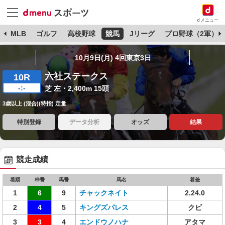
dメニュー
球
MLB
ゴルフ
高校野球
競馬
Jリーグ
プロ野球（2軍）
10月9日(月) 4回東京3日
六社ステークス
10R
-:-
芝 左・2,400m 15頭
3歳以上 (混合)(特指) 定量
特別登録
データ分析
オッズ
結果
競走成績
着順
枠番
馬番
馬名
着差
1
6
9
チャックネイト
2.24.0
2
4
5
キングズパレス
クビ
3
3
4
エンドウノハナ
アタマ