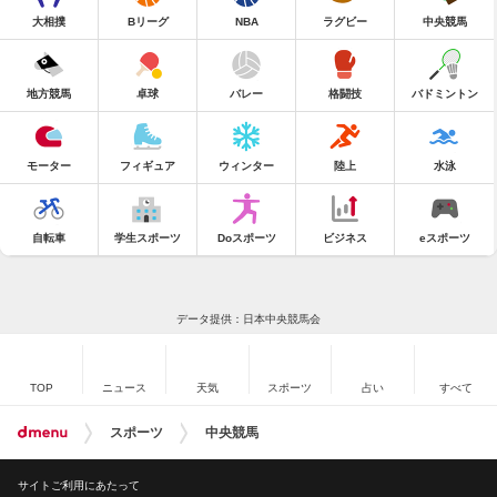
大相撲
Bリーグ
NBA
ラグビー
中央競馬
地方競馬
卓球
バレー
格闘技
バドミントン
モーター
フィギュア
ウィンター
陸上
水泳
自転車
学生スポーツ
Doスポーツ
ビジネス
eスポーツ
データ提供：日本中央競馬会
TOP
ニュース
天気
スポーツ
占い
すべて
スポーツ
中央競馬
サイトご利用にあたって