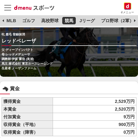
dメニュー
球
MLB
ゴルフ
高校野球
競馬
Jリーグ
プロ野球（2軍）
牝 鹿毛 登録抹消
レッドベレーザ
父:ディープインパクト
母:レッドメデューサ
調教師:伊坂 重信 (美浦)
馬主:株式会社 東京ホースレーシング
生産者:ノーザンファーム
賞金
獲得賞金
2,529万円
本賞金
2,520万円
付加賞金
9万円
収得賞金（平地）
900万円
収得賞金（障害）
0万円