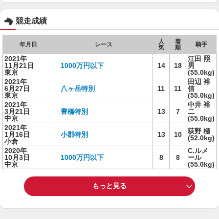
競走成績
人
着
年月日
レース
騎手
気
順
2021年
江田 照
11月21日
1000万円以下
14
18
男
東京
(55.0kg)
2021年
田辺 裕
6月27日
八ヶ岳特別
11
11
信
東京
(55.0kg)
2021年
中井 裕
3月21日
豊橋特別
13
7
二
中京
(55.0kg)
2021年
荻野 極
1月16日
小郡特別
13
10
(52.0kg)
小倉
2020年
C.ルメ
10月3日
1000万円以下
8
8
ール
中京
(55.0kg)
もっと見る