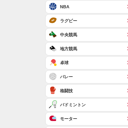
NBA
ラグビー
中央競馬
地方競馬
卓球
バレー
格闘技
バドミントン
モーター