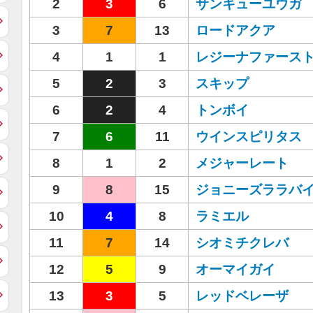
2
3
6
サンキューユウガ
3
7
13
ロードアクア
4
1
1
レジーナファース
5
2
3
スキップ
6
2
4
トンボイ
7
6
11
ウインスピリタス
8
1
2
メジャーレート
9
8
15
ジョニーズララバ
10
4
8
ラミエル
11
7
14
シオミチクレバ
12
5
9
オーマイガイ
13
3
5
レッドベレーザ