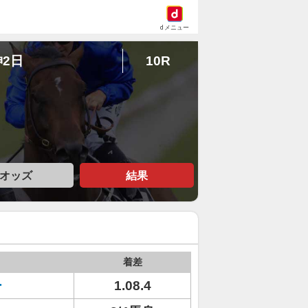
dメニュー
神2日
10R
オッズ
結果
着差
ー
1.08.4