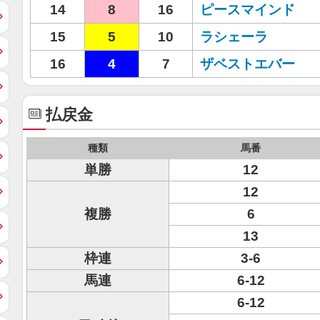
14
8
16
ピースマインド
15
5
10
ラシェーラ
16
4
7
ザベストエバー
払戻金
種類
馬番
単勝
12
12
複勝
6
13
枠連
3-6
馬連
6-12
6-12