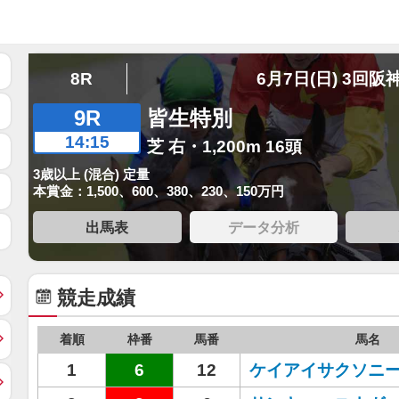
8R
6月7日(日) 3回阪
9R
皆生特別
14:15
芝 右・1,200m 16頭
3歳以上 (混合) 定量
本賞金：1,500、600、380、230、150万円
出馬表
データ分析
競走成績
着順
枠番
馬番
馬名
1
6
12
ケイアイサクソニ