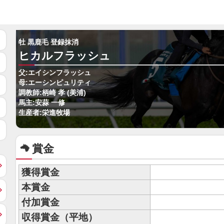
牡 黒鹿毛 登録抹消
ヒカルフラッシュ
父:エイシンフラッシュ
母:エーシンピュリティ
調教師:柄崎 孝 (美浦)
馬主:安蒜 一修
生産者:栄進牧場
賞金
獲得賞金
本賞金
付加賞金
収得賞金（平地）