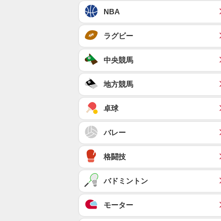
NBA
ラグビー
中央競馬
地方競馬
卓球
バレー
格闘技
バドミントン
モーター