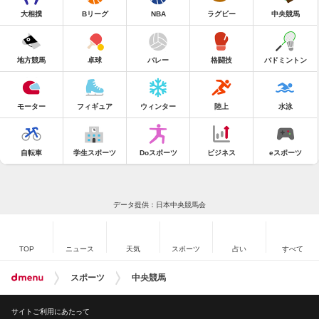
大相撲
Bリーグ
NBA
ラグビー
中央競馬
地方競馬
卓球
バレー
格闘技
バドミントン
モーター
フィギュア
ウィンター
陸上
水泳
自転車
学生スポーツ
Doスポーツ
ビジネス
eスポーツ
データ提供：日本中央競馬会
TOP
ニュース
天気
スポーツ
占い
すべて
スポーツ
中央競馬
サイトご利用にあたって