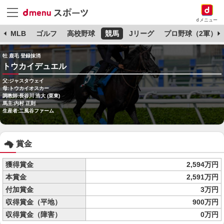
dメニュー
球
MLB
ゴルフ
高校野球
競馬
Jリーグ
プロ野球（2軍）
牡 鹿毛 登録抹消
トウカイデュエル
父:ジャスタウェイ
母:トウカイオスカー
調教師:長谷川 浩大 (栗東)
馬主:内村 正則
生産者:二風谷ファーム
賞金
獲得賞金
2,594万円
本賞金
2,591万円
付加賞金
3万円
収得賞金（平地）
900万円
収得賞金（障害）
0万円