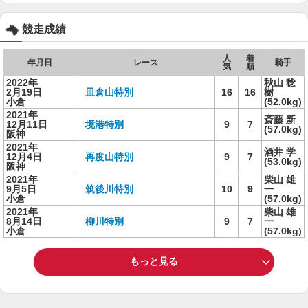
競走成績
人
着
年月日
レース
騎手
気
順
2022年
秋山 稔
2月19日
皿倉山特別
16
16
樹
小倉
(52.0kg)
2021年
斎藤 新
12月11日
境港特別
9
7
(57.0kg)
阪神
2021年
酒井 学
12月4日
再度山特別
9
7
(53.0kg)
阪神
2021年
柴山 雄
9月5日
筑後川特別
10
9
一
小倉
(57.0kg)
2021年
柴山 雄
8月14日
柳川特別
9
7
一
小倉
(57.0kg)
もっと見る