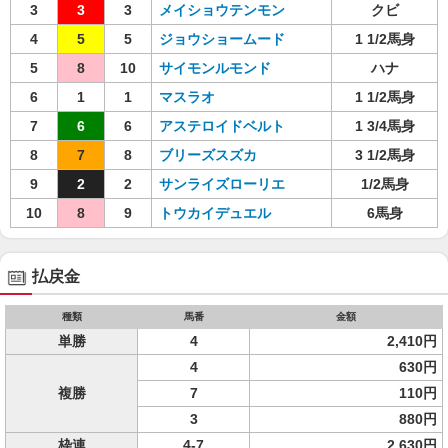
3
3
3
メイショウテンモン
クビ
4
5
5
ジョウショームード
1 1/2馬身
5
8
10
サイモンルモンド
ハナ
6
1
1
マスラオ
1 1/2馬身
7
6
6
アステロイドベルト
1 3/4馬身
8
7
8
ブリーズスズカ
3 1/2馬身
9
2
2
サンライズローリエ
1/2馬身
10
8
9
トウカイデュエル
6馬身
払戻金
種類
馬番
金額
単勝
4
2,410円
4
630円
複勝
7
110円
3
880円
枠連
4-7
2,630円