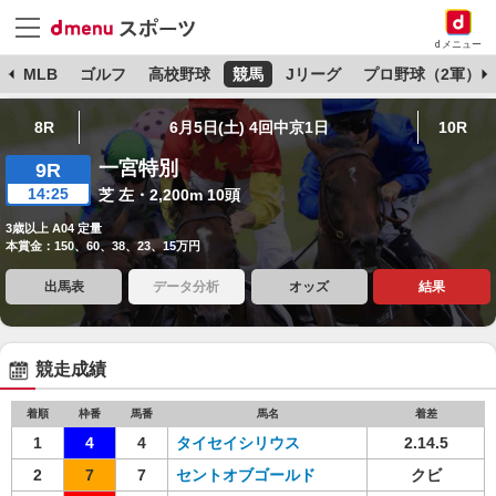
dメニュー
球
MLB
ゴルフ
高校野球
競馬
Jリーグ
プロ野球（2軍）
8R
6月5日(土) 4回中京1日
10R
一宮特別
9R
14:25
芝 左・2,200m 10頭
3歳以上 A04 定量
本賞金：150、60、38、23、15万円
出馬表
データ分析
オッズ
結果
競走成績
着順
枠番
馬番
馬名
着差
1
4
4
タイセイシリウス
2.14.5
2
7
7
セントオブゴールド
クビ