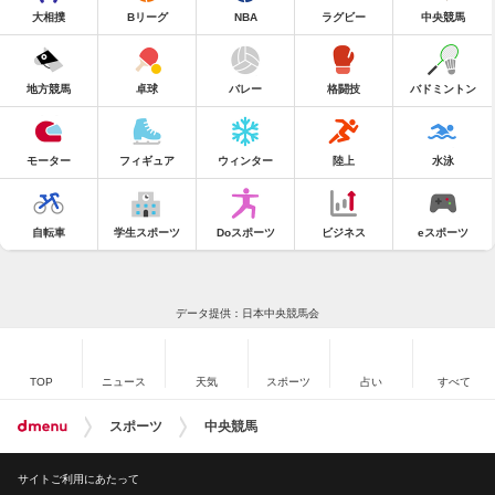
大相撲
Bリーグ
NBA
ラグビー
中央競馬
地方競馬
卓球
バレー
格闘技
バドミントン
モーター
フィギュア
ウィンター
陸上
水泳
自転車
学生スポーツ
Doスポーツ
ビジネス
eスポーツ
データ提供：日本中央競馬会
TOP
ニュース
天気
スポーツ
占い
すべて
スポーツ
中央競馬
サイトご利用にあたって