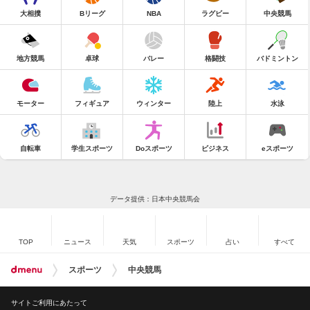
大相撲
Bリーグ
NBA
ラグビー
中央競馬
地方競馬
卓球
バレー
格闘技
バドミントン
モーター
フィギュア
ウィンター
陸上
水泳
自転車
学生スポーツ
Doスポーツ
ビジネス
eスポーツ
データ提供：日本中央競馬会
TOP
ニュース
天気
スポーツ
占い
すべて
スポーツ
中央競馬
サイトご利用にあたって