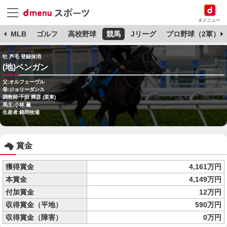
dメニュー
球
MLB
ゴルフ
高校野球
競馬
Jリーグ
プロ野球（2軍）
牡 芦毛 登録抹消
(地)ベンガン
父:オルフェーヴル
母:ジョリーダンス
調教師:千田 輝彦 (栗東)
馬主:小林 薫
生産者:錦岡牧場
賞金
獲得賞金
4,161万円
本賞金
4,149万円
付加賞金
12万円
収得賞金（平地）
590万円
収得賞金（障害）
0万円