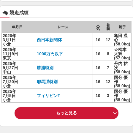
競走成績
人
着
年月日
レース
騎手
気
順
2026年
亀田 温
3月1日
西日本新聞杯
16
12
心
小倉
(58.0kg)
2025年
☆松本
11月9日
1000万円以下
16
8
大輝
東京
(57.0kg)
2025年
丹内 祐
9月27日
勝浦特別
16
7
次
中山
(58.0kg)
2025年
国分 優
7月20日
耶馬渓特別
16
12
作
小倉
(58.0kg)
2025年
国分 優
7月5日
フィリピンT
10
3
作
小倉
(58.0kg)
もっと見る