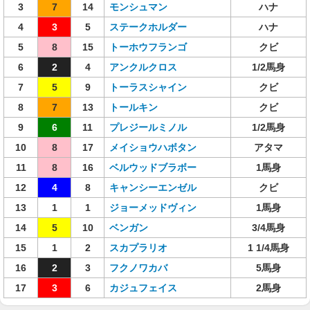
3
7
14
モンシュマン
ハナ
4
3
5
ステークホルダー
ハナ
5
8
15
トーホウフランゴ
クビ
6
2
4
アンクルクロス
1/2馬身
7
5
9
トーラスシャイン
クビ
8
7
13
トールキン
クビ
9
6
11
プレジールミノル
1/2馬身
10
8
17
メイショウハボタン
アタマ
11
8
16
ベルウッドブラボー
1馬身
12
4
8
キャンシーエンゼル
クビ
13
1
1
ジョーメッドヴィン
1馬身
14
5
10
ベンガン
3/4馬身
15
1
2
スカプラリオ
1 1/4馬身
16
2
3
フクノワカバ
5馬身
17
3
6
カジュフェイス
2馬身