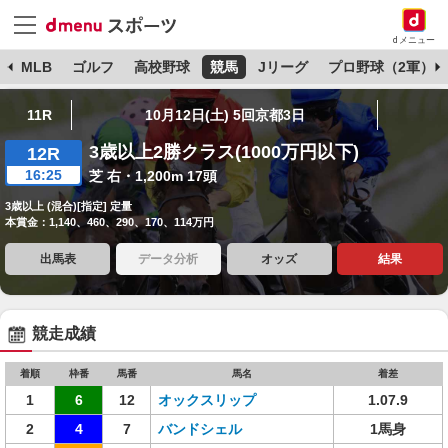
dメニュー
球
MLB
ゴルフ
高校野球
競馬
Jリーグ
プロ野球（2軍）
11R
10月12日(土) 5回京都3日
3歳以上2勝クラス(1000万円以下)
12R
16:25
芝 右・1,200m 17頭
3歳以上 (混合)[指定] 定量
本賞金：1,140、460、290、170、114万円
出馬表
データ分析
オッズ
結果
競走成績
着順
枠番
馬番
馬名
着差
1
6
12
オックスリップ
1.07.9
2
4
7
バンドシェル
1馬身