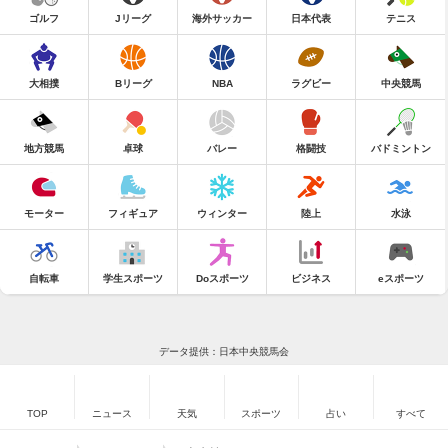
ゴルフ
Jリーグ
海外サッカー
日本代表
テニス
大相撲
Bリーグ
NBA
ラグビー
中央競馬
地方競馬
卓球
バレー
格闘技
バドミントン
モーター
フィギュア
ウィンター
陸上
水泳
自転車
学生スポーツ
Doスポーツ
ビジネス
eスポーツ
データ提供：日本中央競馬会
TOP
ニュース
天気
スポーツ
占い
すべて