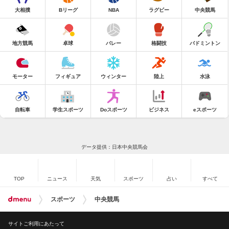
大相撲
Bリーグ
NBA
ラグビー
中央競馬
地方競馬
卓球
バレー
格闘技
バドミントン
モーター
フィギュア
ウィンター
陸上
水泳
自転車
学生スポーツ
Doスポーツ
ビジネス
eスポーツ
データ提供：日本中央競馬会
TOP
ニュース
天気
スポーツ
占い
すべて
スポーツ
中央競馬
サイトご利用にあたって