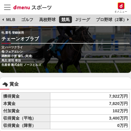
dメニュー
球
MLB
ゴルフ
高校野球
競馬
Jリーグ
プロ野球（2軍）
牝 栗毛 登録抹消
チェーンオブラブ
父:ハーツクライ
母:フェアエレン
調教師:小笠 倫弘 (美浦)
馬主:前田 幸治
生産者:株式会社 ノースヒルズ
賞金
獲得賞金
7,922万円
本賞金
7,820万円
付加賞金
102万円
収得賞金（平地）
3,400万円
収得賞金（障害）
0万円