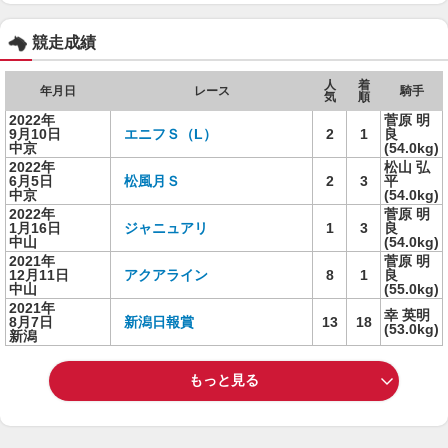
競走成績
人
着
年月日
レース
騎手
気
順
2022年
菅原 明
9月10日
エニフＳ（L）
2
1
良
中京
(54.0kg)
2022年
松山 弘
6月5日
松風月Ｓ
2
3
平
中京
(54.0kg)
2022年
菅原 明
1月16日
ジャニュアリ
1
3
良
中山
(54.0kg)
2021年
菅原 明
12月11日
アクアライン
8
1
良
中山
(55.0kg)
2021年
幸 英明
8月7日
新潟日報賞
13
18
(53.0kg)
新潟
もっと見る