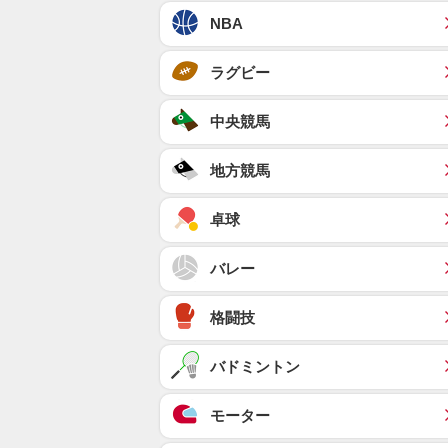
NBA
ラグビー
中央競馬
地方競馬
卓球
バレー
格闘技
バドミントン
モーター