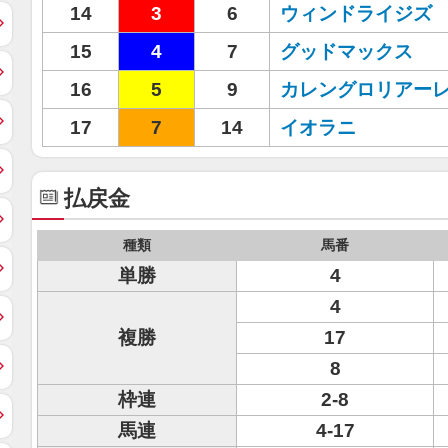
14
3
6
ウィンドライジズ
15
4
7
グッドマックス
16
5
9
カレングロリアー
17
7
14
イオラニ
払戻金
種類
馬番
単勝
4
4
複勝
17
8
枠連
2-8
馬連
4-17