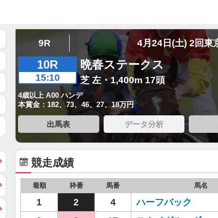
9R
4月24日(土) 2回東
10R
晩春ステークス
15:10
芝 左・1,400m 17頭
4歳以上 A00 ハンデ
本賞金：182、73、46、27、18万円
出馬表
データ分析
競走成績
着順
枠番
馬番
馬名
1
2
4
ハーフバック