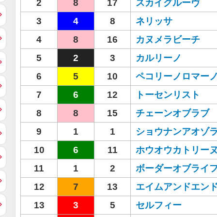
2
8
17
スカイグルーヴ
3
4
8
ネリッサ
4
8
16
カヌメラビーチ
5
2
3
カルリーノ
6
5
10
ペコリーノロマー
7
6
12
トーセンリスト
8
8
15
チェーンオブラブ
9
1
1
ショウナンアオゾ
10
6
11
ホウオウカトリー
11
1
2
ボーダーオブライ
12
7
13
エイムアンドエン
13
3
5
セルフィー