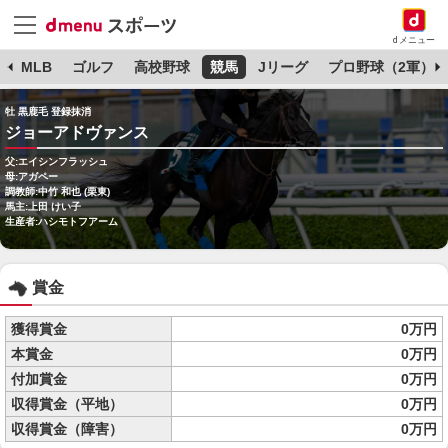
dメニュー
球
MLB
ゴルフ
高校野球
競馬
Jリーグ
プロ野球（2軍）
牡 黒鹿毛 登録抹消
ジョーアドヴァンス
父:エイシンフラッシュ
母:アガペー
調教師:中竹 和也 (栗東)
馬主:上田 けい子
生産者:ハシモトフアーム
賞金
獲得賞金
0万円
本賞金
0万円
付加賞金
0万円
収得賞金（平地）
0万円
収得賞金（障害）
0万円