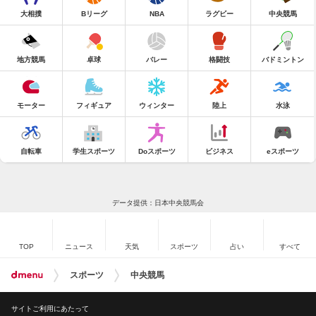
大相撲
Bリーグ
NBA
ラグビー
中央競馬
地方競馬
卓球
バレー
格闘技
バドミントン
モーター
フィギュア
ウィンター
陸上
水泳
自転車
学生スポーツ
Doスポーツ
ビジネス
eスポーツ
データ提供：日本中央競馬会
TOP
ニュース
天気
スポーツ
占い
すべて
スポーツ
中央競馬
サイトご利用にあたって