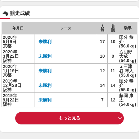
競走成績
人
着
年月日
レース
騎手
気
順
2020年
国分 恭
5月9日
未勝利
17
10
介
京都
(56.0kg)
2020年
△団野
3月22日
未勝利
10
9
大成
阪神
(54.0kg)
2020年
▲三津
1月19日
未勝利
12
11
谷 隼人
京都
(53.0kg)
2019年
国分 恭
12月28日
未勝利
14
14
介
阪神
(55.0kg)
2019年
藤岡 康
9月22日
未勝利
7
12
太
阪神
(54.0kg)
もっと見る