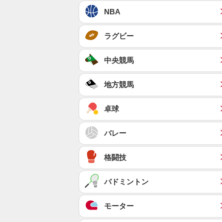
NBA
ラグビー
中央競馬
地方競馬
卓球
バレー
格闘技
バドミントン
モーター