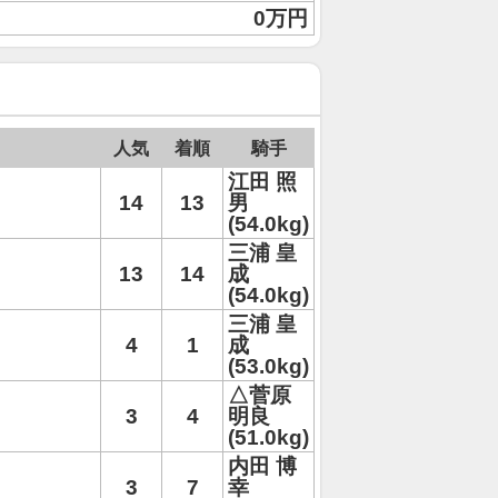
0万円
人気
着順
騎手
江田 照
14
13
男
(54.0kg)
三浦 皇
13
14
成
(54.0kg)
三浦 皇
4
1
成
(53.0kg)
△菅原
3
4
明良
(51.0kg)
内田 博
3
7
幸