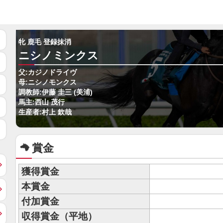
牝 鹿毛 登録抹消
ニシノミンクス
父:カジノドライヴ
母:ニシノモンクス
調教師:伊藤 圭三 (美浦)
馬主:西山 茂行
生産者:村上 欽哉
賞金
獲得賞金
本賞金
付加賞金
収得賞金（平地）