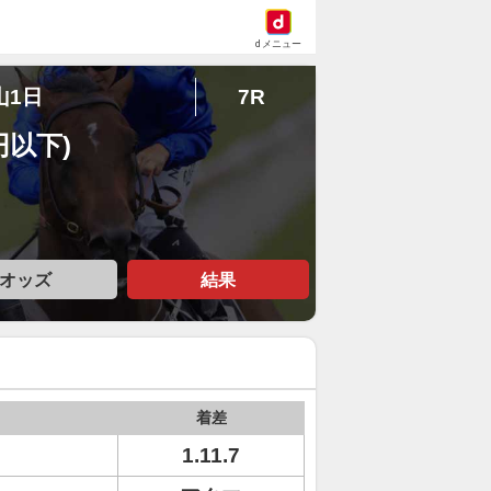
dメニュー
山1日
7R
円以下)
オッズ
結果
着差
1.11.7