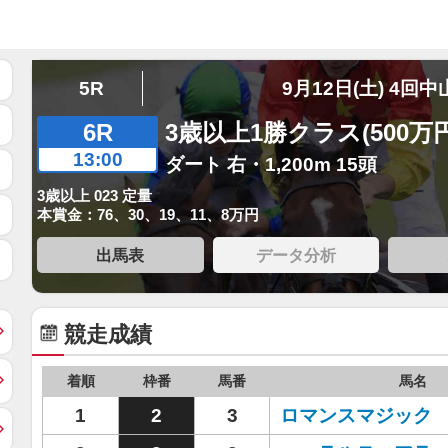
5R
9月12日(土) 4回中
6R
3歳以上1勝クラス(500万
13:00
ダート 右・1,200m 15頭
3歳以上 023 定量
本賞金：76、30、19、11、8万円
出馬表
データ分析
競走成績
着順
枠番
馬番
馬名
1
2
3
ロマンスマジック