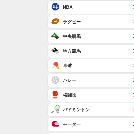
NBA
ラグビー
中央競馬
地方競馬
卓球
バレー
格闘技
バドミントン
モーター