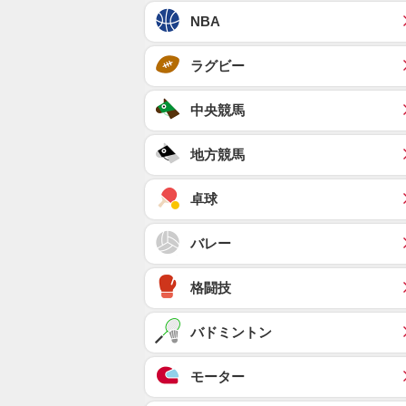
NBA
ラグビー
中央競馬
地方競馬
卓球
バレー
格闘技
バドミントン
モーター