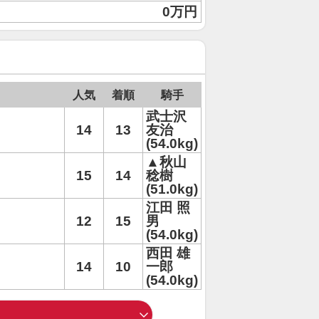
0万円
人気
着順
騎手
武士沢
14
13
友治
(54.0kg)
▲秋山
15
14
稔樹
(51.0kg)
江田 照
12
15
男
(54.0kg)
西田 雄
14
10
一郎
(54.0kg)