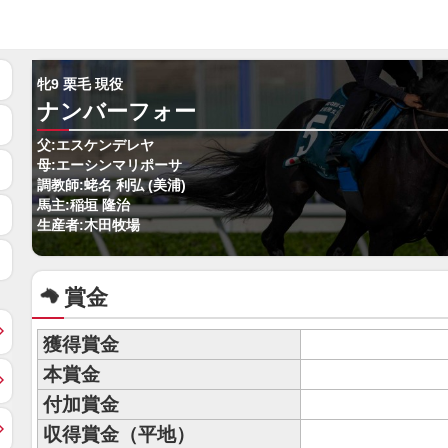
牝9 栗毛 現役
ナンバーフォー
父:エスケンデレヤ
母:エーシンマリポーサ
調教師:蛯名 利弘 (美浦)
馬主:稲垣 隆治
生産者:木田牧場
賞金
獲得賞金
本賞金
付加賞金
収得賞金（平地）