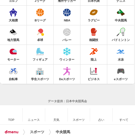
ゴルフ
Jリーグ
海外サッカー
日本代表
テニス
大相撲
Bリーグ
NBA
ラグビー
中央競馬
地方競馬
卓球
バレー
格闘技
バドミントン
モーター
フィギュア
ウィンター
陸上
水泳
自転車
学生スポーツ
Doスポーツ
ビジネス
eスポーツ
データ提供：日本中央競馬会
TOP
ニュース
天気
スポーツ
占い
すべて
スポーツ
中央競馬