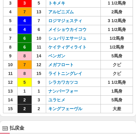
3
3
5
トキメキ
1 1/2馬身
4
7
13
アルピニズム
2馬身
5
4
7
ロジマジェスティ
3 1/2馬身
6
4
6
メイショウカイコウ
1 1/2馬身
7
6
10
シュバリエサージュ
1/2馬身
8
6
11
ケイティディライト
1/2馬身
9
8
14
ベンガン
5馬身
10
7
12
メガフロート
クビ
11
8
15
ライトニングレイ
クビ
12
5
9
シラカワカツコ
1 1/2馬身
13
1
1
ナンバーフォー
1馬身
14
2
3
ユラヒメ
5馬身
15
2
2
キングフェーヴル
大差
払戻金