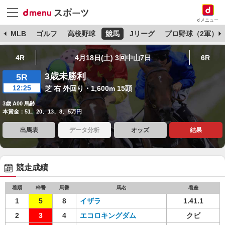
dメニュー
球
MLB
ゴルフ
高校野球
競馬
Jリーグ
プロ野球（2軍）
4R
4月18日(土) 3回中山7日
6R
3歳未勝利
5R
12:25
芝 右 外回り・1,600m 15頭
3歳 A00 馬齢
本賞金：51、20、13、8、5万円
出馬表
データ分析
オッズ
結果
競走成績
着順
枠番
馬番
馬名
着差
1
5
8
イザラ
1.41.1
2
3
4
エコロキングダム
クビ