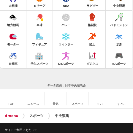
大相撲
Bリーグ
NBA
ラグビー
中央競馬
地方競馬
卓球
バレー
格闘技
バドミントン
モーター
フィギュア
ウィンター
陸上
水泳
自転車
学生スポーツ
Doスポーツ
ビジネス
eスポーツ
データ提供：日本中央競馬会
TOP
ニュース
天気
スポーツ
占い
すべて
スポーツ
中央競馬
サイトご利用にあたって