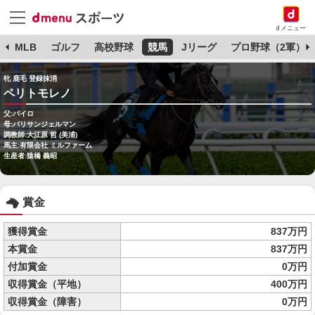
dメニュー
球
MLB
ゴルフ
高校野球
競馬
Jリーグ
プロ野球（2軍）
牝 鹿毛 登録抹消
ペリトモレノ
父:パイロ
母:パリサンジェルマン
調教師:大江原 哲 (美浦)
馬主:有限会社 ミルファーム
生産者:猿橋 義昭
賞金
獲得賞金
837万円
本賞金
837万円
付加賞金
0万円
収得賞金（平地）
400万円
収得賞金（障害）
0万円