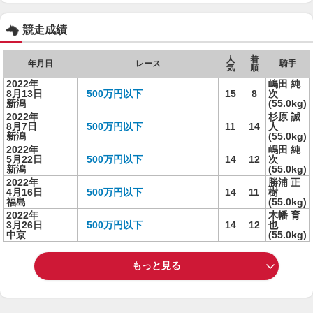
競走成績
人
着
年月日
レース
騎手
気
順
2022年
嶋田 純
8月13日
500万円以下
15
8
次
新潟
(55.0kg)
2022年
杉原 誠
8月7日
500万円以下
11
14
人
新潟
(55.0kg)
2022年
嶋田 純
5月22日
500万円以下
14
12
次
新潟
(55.0kg)
2022年
勝浦 正
4月16日
500万円以下
14
11
樹
福島
(55.0kg)
2022年
木幡 育
3月26日
500万円以下
14
12
也
中京
(55.0kg)
もっと見る