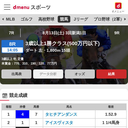
dメニュー
球
MLB
ゴルフ
高校野球
競馬
Jリーグ
プロ野球（2軍）
7R
8月13日(土) 3回新潟1日
9R
3歳以上1勝クラス(500万円以下)
8R
14:05
ダート 左・1,800m 15頭
3歳以上 牝 定量
本賞金：770、310、190、120、77万円
出馬表
データ分析
オッズ
結果
競走成績
着順
枠番
馬番
馬名
着差
1
4
7
タヒチアンダンス
1.52.9
2
1
1
アイスヴィスタ
1 1/4馬身