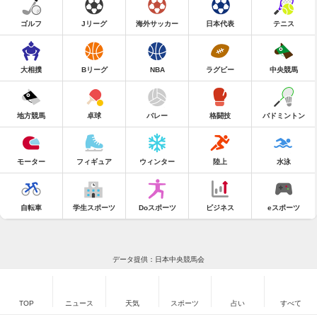
ゴルフ
Jリーグ
海外サッカー
日本代表
テニス
大相撲
Bリーグ
NBA
ラグビー
中央競馬
地方競馬
卓球
バレー
格闘技
バドミントン
モーター
フィギュア
ウィンター
陸上
水泳
自転車
学生スポーツ
Doスポーツ
ビジネス
eスポーツ
データ提供：日本中央競馬会
TOP
ニュース
天気
スポーツ
占い
すべて