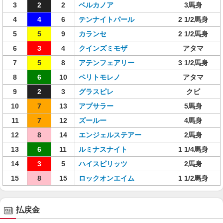
3
2
2
ベルカノア
3馬身
4
4
6
テンナイトパール
2 1/2馬身
5
5
9
カランセ
2 1/2馬身
6
3
4
クインズミモザ
アタマ
7
5
8
アテンフェアリー
3 1/2馬身
8
6
10
ペリトモレノ
アタマ
9
2
3
グラスピレ
クビ
10
7
13
アプサラー
5馬身
11
7
12
ズールー
4馬身
12
8
14
エンジェルステアー
2馬身
13
6
11
ルミナスナイト
1 1/4馬身
14
3
5
ハイスピリッツ
2馬身
15
8
15
ロックオンエイム
1 1/2馬身
払戻金