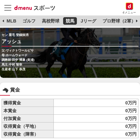
dメニュー
球
MLB
ゴルフ
高校野球
競馬
Jリーグ
プロ野球（2軍）
セン 栗毛 登録抹消
アッシュ
父:ヴィクトワールピサ
母:ホームウォード
調教師:田中 博康 (美浦)
馬主:中村 智幸
生産者:山下 恭茂
賞金
獲得賞金
0万円
本賞金
0万円
付加賞金
0万円
収得賞金（平地）
0万円
収得賞金（障害）
0万円