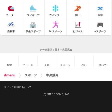
モーター
フィギュア
ウィンター
陸上
水泳
自転車
学生スポーツ
Doスポーツ
ビジネス
eスポーツ
データ提供：日本中央競馬会
TOP
ニュース
天気
スポーツ
占い
すべて
スポーツ
中央競馬
サイトご利用にあたって
(C) NTT DOCOMO, INC.