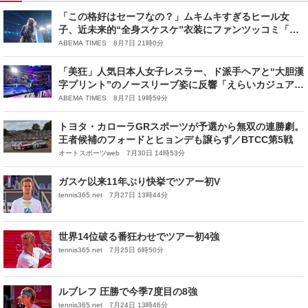
「この格好はセーフなの？」ムキムキすぎるヒール女
子、近未来的“全身スケスケ”衣装にファンツッコミ「着
ているけど着ていない感…」
ABEMA TIMES 8月7日 21時0分
「美狂」人気日本人女子レスラー、ド派手ヘアと“大胆漢
字プリント”のノースリーブ姿に反響「えらいカジュアル
やな」
ABEMA TIMES 8月7日 19時59分
トヨタ・カローラGRスポーツが予選から無双の連勝劇。
王者候補のフォードとヒョンデも譲らず／BTCC第5戦
オートスポーツweb 7月30日 14時53分
ガスケ以来11年ぶり快挙でツアー初V
tennis365.net 7月27日 13時44分
世界14位破る番狂わせでツアー初4強
tennis365.net 7月25日 6時50分
ルブレフ 圧勝で今季7度目の8強
tennis365.net 7月24日 13時46分