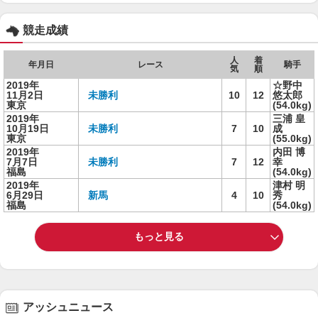
競走成績
人
着
年月日
レース
騎手
気
順
2019年
☆野中
11月2日
未勝利
10
12
悠太郎
東京
(54.0kg)
2019年
三浦 皇
10月19日
未勝利
7
10
成
東京
(55.0kg)
2019年
内田 博
7月7日
未勝利
7
12
幸
福島
(54.0kg)
2019年
津村 明
6月29日
新馬
4
10
秀
福島
(54.0kg)
もっと見る
アッシュニュース