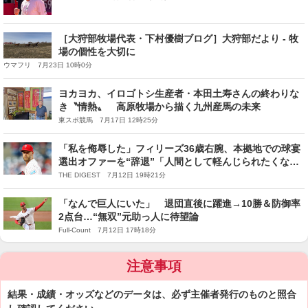
［大狩部牧場代表・下村優樹ブログ］大狩部だより - 牧
場の個性を大切に
ウマフリ 7月23日 10時0分
ヨカヨカ、イロゴトシ生産者・本田土寿さんの終わりな
き〝情熱〟 高原牧場から描く九州産馬の未来
東スポ競馬 7月17日 12時25分
「私を侮辱した」フィリーズ36歳右腕、本拠地での球宴
選出オファーを“辞退”「人間として軽んじられたくない
だけ」 今季防御率2.28など活躍
THE DIGEST 7月12日 19時21分
「なんで巨人にいた」 退団直後に躍進→10勝＆防御率
2点台…“無双”元助っ人に待望論
Full-Count 7月12日 17時18分
注意事項
結果・成績・オッズなどのデータは、必ず主催者発行のものと照合