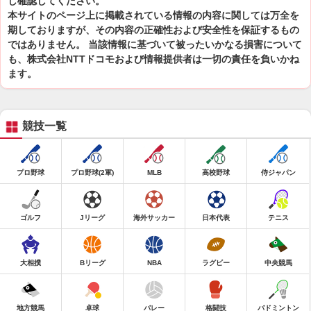
し確認してください。
本サイトのページ上に掲載されている情報の内容に関しては万全を
期しておりますが、その内容の正確性および安全性を保証するもの
ではありません。 当該情報に基づいて被ったいかなる損害について
も、株式会社NTTドコモおよび情報提供者は一切の責任を負いかね
ます。
競技一覧
プロ野球
プロ野球(2軍)
MLB
高校野球
侍ジャパン
ゴルフ
Jリーグ
海外サッカー
日本代表
テニス
大相撲
Bリーグ
NBA
ラグビー
中央競馬
地方競馬
卓球
バレー
格闘技
バドミントン