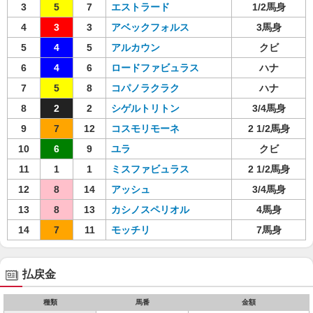
3
5
7
エストラード
1/2馬身
4
3
3
アベックフォルス
3馬身
5
4
5
アルカウン
クビ
6
4
6
ロードファビュラス
ハナ
7
5
8
コパノラクラク
ハナ
8
2
2
シゲルトリトン
3/4馬身
9
7
12
コスモリモーネ
2 1/2馬身
10
6
9
ユラ
クビ
11
1
1
ミスファビュラス
2 1/2馬身
12
8
14
アッシュ
3/4馬身
13
8
13
カシノスペリオル
4馬身
14
7
11
モッチリ
7馬身
払戻金
種類
馬番
金額