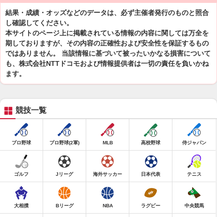
結果・成績・オッズなどのデータは、必ず主催者発行のものと照合
し確認してください。
本サイトのページ上に掲載されている情報の内容に関しては万全を
期しておりますが、その内容の正確性および安全性を保証するもの
ではありません。 当該情報に基づいて被ったいかなる損害について
も、株式会社NTTドコモおよび情報提供者は一切の責任を負いかね
ます。
競技一覧
プロ野球
プロ野球(2軍)
MLB
高校野球
侍ジャパン
ゴルフ
Jリーグ
海外サッカー
日本代表
テニス
大相撲
Bリーグ
NBA
ラグビー
中央競馬