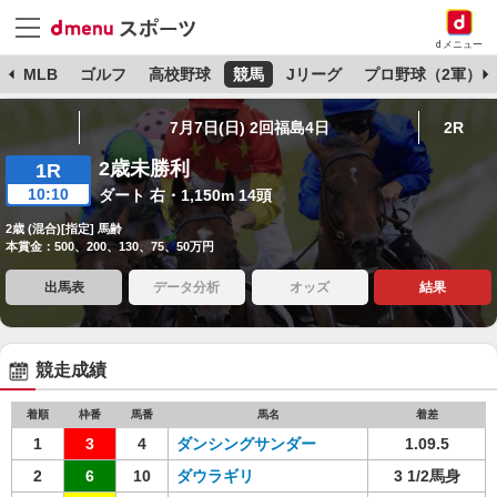
dメニュー
球
MLB
ゴルフ
高校野球
競馬
Jリーグ
プロ野球（2軍）
7月7日(日) 2回福島4日
2R
2歳未勝利
1R
10:10
ダート 右・1,150m 14頭
2歳 (混合)[指定] 馬齢
本賞金：500、200、130、75、50万円
出馬表
データ分析
オッズ
結果
競走成績
着順
枠番
馬番
馬名
着差
1
3
4
ダンシングサンダー
1.09.5
2
6
10
ダウラギリ
3 1/2馬身