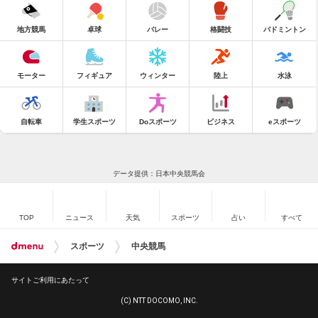
地方競馬
卓球
バレー
格闘技
バドミントン
モーター
フィギュア
ウィンター
陸上
水泳
自転車
学生スポーツ
Doスポーツ
ビジネス
eスポーツ
データ提供：日本中央競馬会
TOP
ニュース
天気
スポーツ
占い
すべて
スポーツ
中央競馬
サイトご利用にあたって
(C) NTT DOCOMO, INC.