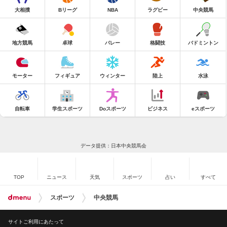
大相撲
Bリーグ
NBA
ラグビー
中央競馬
地方競馬
卓球
バレー
格闘技
バドミントン
モーター
フィギュア
ウィンター
陸上
水泳
自転車
学生スポーツ
Doスポーツ
ビジネス
eスポーツ
データ提供：日本中央競馬会
TOP
ニュース
天気
スポーツ
占い
すべて
スポーツ
中央競馬
サイトご利用にあたって