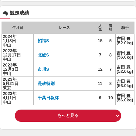
競走成績
人
着
年月日
レース
騎手
気
順
2024年
吉田 豊
1月8日
招福S
15
5
(52.0kg)
中山
2023年
吉田 豊
12月17日
北総S
7
8
(56.0kg)
中山
2023年
吉田 豊
12月3日
市川S
12
7
(52.0kg)
中山
2023年
吉田 豊
5月21日
是政特別
11
8
(56.0kg)
東京
2023年
吉田 豊
4月1日
千葉日報杯
9
10
(56.0kg)
中山
もっと見る