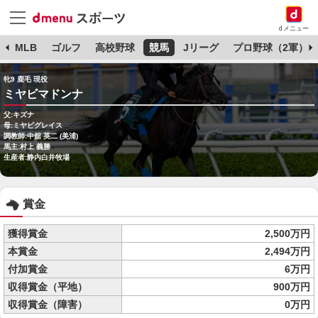
dメニュー
球
MLB
ゴルフ
高校野球
競馬
Jリーグ
プロ野球（2軍）
牝9 鹿毛 現役
ミヤビマドンナ
父:キズナ
母:ミヤビグレイス
調教師:中舘 英二 (美浦)
馬主:村上 義勝
生産者:静内白井牧場
賞金
獲得賞金
2,500万円
本賞金
2,494万円
付加賞金
6万円
収得賞金（平地）
900万円
収得賞金（障害）
0万円