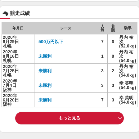
競走成績
人
着
年月日
レース
騎手
気
順
2020年
丹内 祐
8月29日
500万円以下
7
6
次
札幌
(52.0kg)
2020年
丹内 祐
8月16日
未勝利
1
8
次
札幌
(54.0kg)
2020年
丹内 祐
7月25日
未勝利
3
2
次
札幌
(54.0kg)
2020年
幸 英明
7月4日
未勝利
3
3
(54.0kg)
阪神
2020年
幸 英明
6月20日
未勝利
7
3
(54.0kg)
阪神
もっと見る