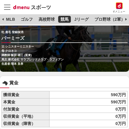
dメニュー
球
MLB
ゴルフ
高校野球
競馬
Jリーグ
プロ野球（2軍）
牝 鹿毛 登録抹消
バーミーズ
父:シニスターミニスター
母:クロネコ
調教師:飯田 雄三 (栗東)
馬主:株式会社 サラブレッドクラブ・ラフィアン
生産者:増本 良孝
賞金
獲得賞金
590万円
本賞金
590万円
付加賞金
0万円
収得賞金（平地）
0万円
収得賞金（障害）
0万円