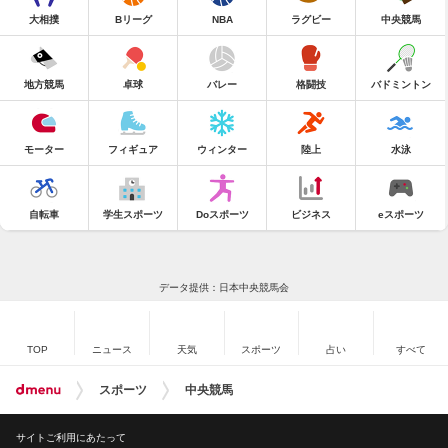
大相撲
Bリーグ
NBA
ラグビー
中央競馬
地方競馬
卓球
バレー
格闘技
バドミントン
モーター
フィギュア
ウィンター
陸上
水泳
自転車
学生スポーツ
Doスポーツ
ビジネス
eスポーツ
データ提供：日本中央競馬会
TOP
ニュース
天気
スポーツ
占い
すべて
スポーツ
中央競馬
サイトご利用にあたって