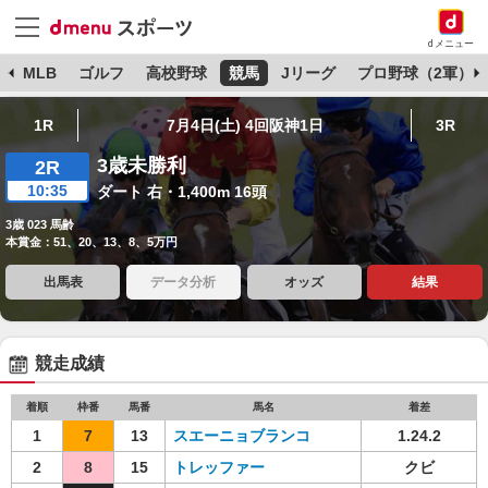
dメニュー
球
MLB
ゴルフ
高校野球
競馬
Jリーグ
プロ野球（2軍）
1R
7月4日(土) 4回阪神1日
3R
3歳未勝利
2R
10:35
ダート 右・1,400m 16頭
3歳 023 馬齢
本賞金：51、20、13、8、5万円
出馬表
データ分析
オッズ
結果
競走成績
着順
枠番
馬番
馬名
着差
1
7
13
スエーニョブランコ
1.24.2
2
8
15
トレッファー
クビ