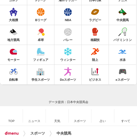
ゴルフ
Jリーグ
海外サッカー
日本代表
テニス
大相撲
Bリーグ
NBA
ラグビー
中央競馬
地方競馬
卓球
バレー
格闘技
バドミントン
モーター
フィギュア
ウィンター
陸上
水泳
自転車
学生スポーツ
Doスポーツ
ビジネス
eスポーツ
データ提供：日本中央競馬会
TOP
ニュース
天気
スポーツ
占い
すべて
スポーツ
中央競馬