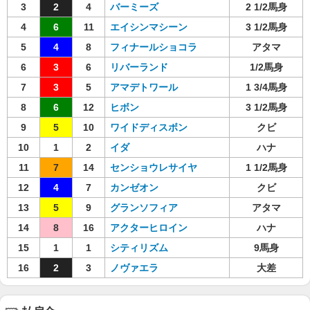
3
2
4
バーミーズ
2 1/2馬身
4
6
11
エイシンマシーン
3 1/2馬身
5
4
8
フィナールショコラ
アタマ
6
3
6
リバーランド
1/2馬身
7
3
5
アマデトワール
1 3/4馬身
8
6
12
ヒボン
3 1/2馬身
9
5
10
ワイドディスボン
クビ
10
1
2
イダ
ハナ
11
7
14
センショウレサイヤ
1 1/2馬身
12
4
7
カンゼオン
クビ
13
5
9
グランソフィア
アタマ
14
8
16
アクターヒロイン
ハナ
15
1
1
シティリズム
9馬身
16
2
3
ノヴァエラ
大差