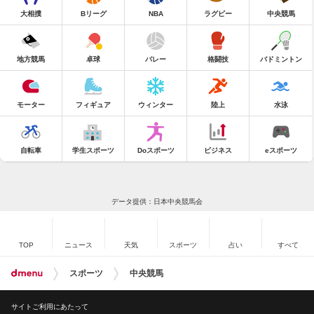
大相撲
Bリーグ
NBA
ラグビー
中央競馬
地方競馬
卓球
バレー
格闘技
バドミントン
モーター
フィギュア
ウィンター
陸上
水泳
自転車
学生スポーツ
Doスポーツ
ビジネス
eスポーツ
データ提供：日本中央競馬会
TOP
ニュース
天気
スポーツ
占い
すべて
スポーツ
中央競馬
サイトご利用にあたって