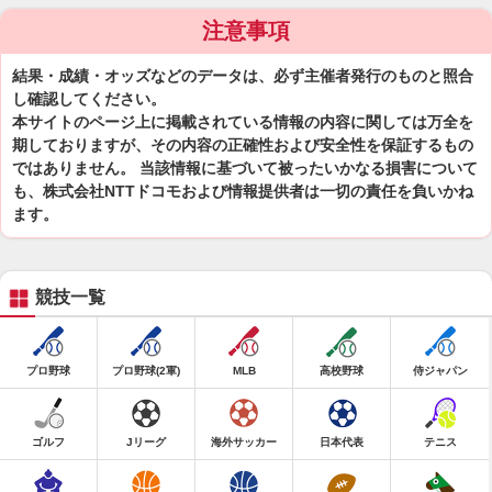
注意事項
結果・成績・オッズなどのデータは、必ず主催者発行のものと照合
し確認してください。
本サイトのページ上に掲載されている情報の内容に関しては万全を
期しておりますが、その内容の正確性および安全性を保証するもの
ではありません。 当該情報に基づいて被ったいかなる損害について
も、株式会社NTTドコモおよび情報提供者は一切の責任を負いかね
ます。
競技一覧
プロ野球
プロ野球(2軍)
MLB
高校野球
侍ジャパン
ゴルフ
Jリーグ
海外サッカー
日本代表
テニス