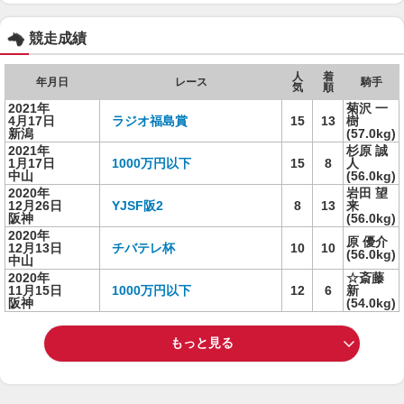
競走成績
人
着
年月日
レース
騎手
気
順
2021年
菊沢 一
4月17日
ラジオ福島賞
15
13
樹
新潟
(57.0kg)
2021年
杉原 誠
1月17日
1000万円以下
15
8
人
中山
(56.0kg)
2020年
岩田 望
12月26日
YJSF阪2
8
13
来
阪神
(56.0kg)
2020年
原 優介
12月13日
チバテレ杯
10
10
(56.0kg)
中山
2020年
☆斎藤
11月15日
1000万円以下
12
6
新
阪神
(54.0kg)
もっと見る