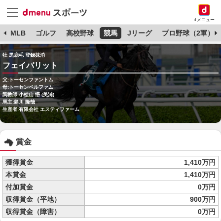
dメニュー
球
MLB
ゴルフ
高校野球
競馬
Jリーグ
プロ野球（2軍）
牡 黒鹿毛 登録抹消
フェイバリット
父:トーセンファントム
母:トーセンベルファム
調教師:小桧山 悟 (美浦)
馬主:島川 隆哉
生産者:有限会社 エスティファーム
賞金
獲得賞金
1,410万円
本賞金
1,410万円
付加賞金
0万円
収得賞金（平地）
900万円
収得賞金（障害）
0万円