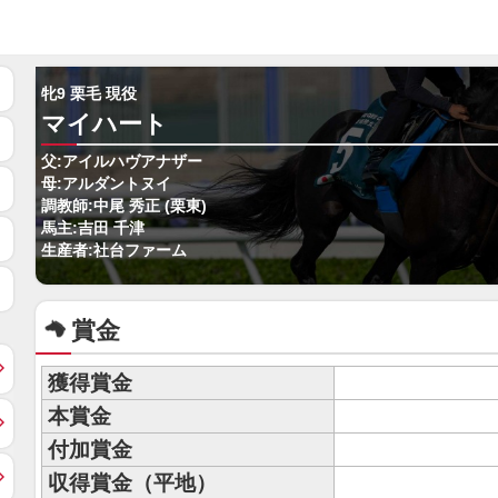
牝9 栗毛 現役
マイハート
父:アイルハヴアナザー
母:アルダントヌイ
調教師:中尾 秀正 (栗東)
馬主:吉田 千津
生産者:社台ファーム
賞金
獲得賞金
本賞金
付加賞金
収得賞金（平地）