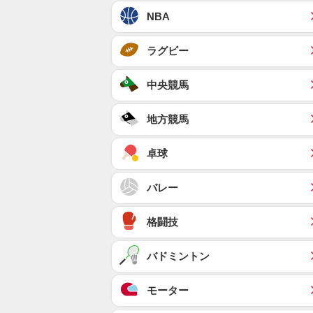
NBA
ラグビー
中央競馬
地方競馬
卓球
バレー
格闘技
バドミントン
モーター