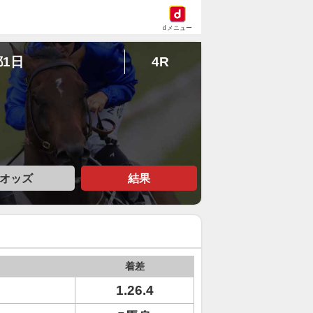
dメニュー
都1日
4R
オッズ
結果
着差
1.26.4