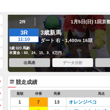
2R
1月5日(日) 1回京
3R
3歳新馬
11:10
ダート 右・1,400m 16頭
3歳 023 馬齢
本賞金：60、24、15、9、6万円
出馬表
データ分析
競走成績
着順
枠番
馬番
馬名
1
7
13
オレンジペコ