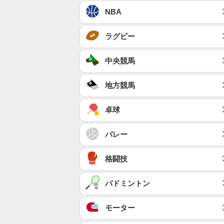
NBA
ラグビー
中央競馬
地方競馬
卓球
バレー
格闘技
バドミントン
モーター