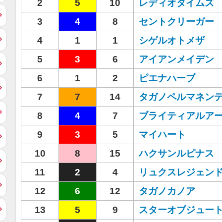
2
5
10
レディオタイムズ
3
4
8
セントクリーガー
4
1
1
シゲルオトメザ
5
3
6
アイアンメイデン
6
1
2
ピエナハーブ
7
7
14
タガノペルマネン
8
4
7
ブライティアルア
9
3
5
マイハート
10
8
15
ハクサンルピナス
11
2
4
リュクスレジェン
12
6
12
タガノカノア
13
5
9
スターオブジュー