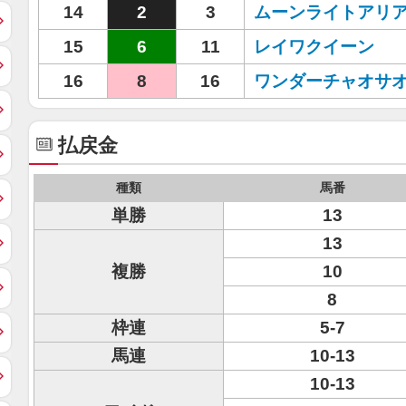
14
2
3
ムーンライトアリ
15
6
11
レイワクイーン
16
8
16
ワンダーチャオサ
払戻金
種類
馬番
単勝
13
13
複勝
10
8
枠連
5-7
馬連
10-13
10-13