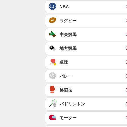
NBA
ラグビー
中央競馬
地方競馬
卓球
バレー
格闘技
バドミントン
モーター