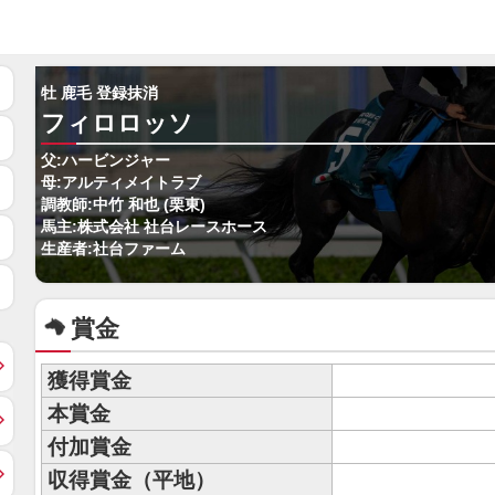
牡 鹿毛 登録抹消
フィロロッソ
父:ハービンジャー
母:アルティメイトラブ
調教師:中竹 和也 (栗東)
馬主:株式会社 社台レースホース
生産者:社台ファーム
賞金
獲得賞金
本賞金
付加賞金
収得賞金（平地）