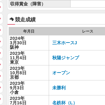
収得賞金（障害）
競走成績
年月日
レース
2024年
3月30日
三木ホースJ
阪神
2023年
11月4日
秋陽ジャンプ
東京
2023年
10月8日
オープン
京都
2023年
9月3日
未勝利
小倉
2023年
7月16日
名鉄杯（L）