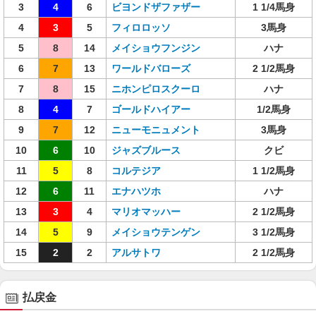
3
4
6
ビヨンドザファザー
1 1/4馬身
4
3
5
フィロロッソ
3馬身
5
8
14
メイショウフンジン
ハナ
6
7
13
ワールドバローズ
2 1/2馬身
7
8
15
ニホンピロスクーロ
ハナ
8
4
7
ゴールドハイアー
1/2馬身
9
7
12
ニューモニュメント
3馬身
10
6
10
ジャズブルース
クビ
11
5
8
コルテジア
1 1/2馬身
12
6
11
エナハツホ
ハナ
13
3
4
マリオマッハー
2 1/2馬身
14
5
9
メイショウテンゲン
3 1/2馬身
15
2
2
アルサトワ
2 1/2馬身
払戻金