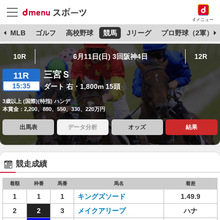
dメニュー
球
MLB
ゴルフ
高校野球
競馬
Jリーグ
プロ野球（2軍）
10R
6月11日(日) 3回阪神4日
12R
三宮Ｓ
11R
15:35
ダート 右・1,800m 15頭
3歳以上 (国際)(特指) ハンデ
本賞金：2,200、880、550、330、220万円
出馬表
データ分析
オッズ
結果
競走成績
着順
枠番
馬番
馬名
着差
1
1
1
キングズソード
1.49.9
2
2
3
メイクアリープ
ハナ