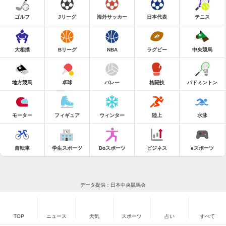
ゴルフ
Jリーグ
海外サッカー
日本代表
テニス
大相撲
Bリーグ
NBA
ラグビー
中央競馬
地方競馬
卓球
バレー
格闘技
バドミントン
モーター
フィギュア
ウィンター
陸上
水泳
自転車
学生スポーツ
Doスポーツ
ビジネス
eスポーツ
データ提供：日本中央競馬会
TOP
ニュース
天気
スポーツ
占い
すべて