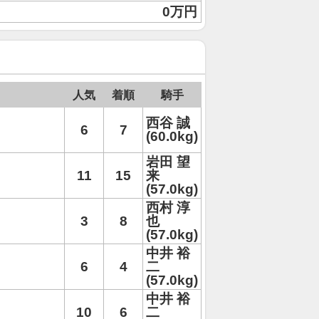
0万円
人気
着順
騎手
西谷 誠
6
7
(60.0kg)
岩田 望
11
15
来
(57.0kg)
西村 淳
3
8
也
(57.0kg)
中井 裕
6
4
二
(57.0kg)
中井 裕
10
6
二