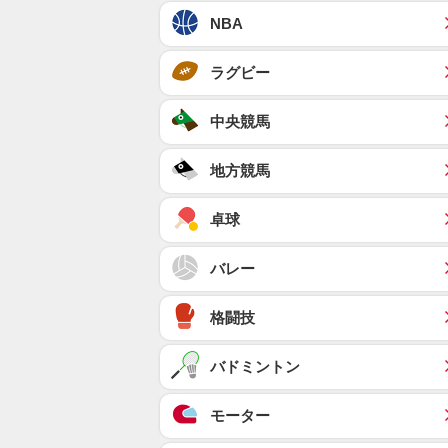
NBA
ラグビー
中央競馬
地方競馬
卓球
バレー
格闘技
バドミントン
モーター