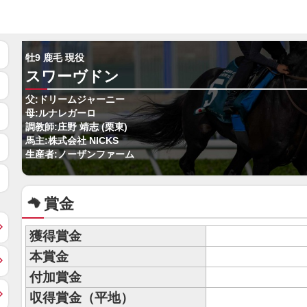
牡9 鹿毛 現役
スワーヴドン
父:ドリームジャーニー
母:ルナレガーロ
調教師:庄野 靖志 (栗東)
馬主:株式会社 NICKS
生産者:ノーザンファーム
賞金
獲得賞金
本賞金
付加賞金
収得賞金（平地）