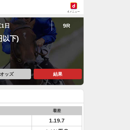
dメニュー
京1日
9R
円以下)
オッズ
結果
着差
1.19.7