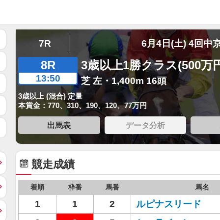
7R
6月4日(土) 4回中
8R
3歳以上1勝クラス(500万
13:50
芝 左・1,400m 16頭
3歳以上 (混合) 定量
本賞金：770、310、190、120、77万円
出馬表
データ分析
競走成績
着順
枠番
馬番
馬名
1
1
2
ルピナスリード