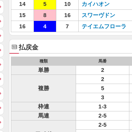
14
5
10
カイハオン
15
8
16
スワーヴドン
16
4
7
テイエムフローラ
払戻金
種類
馬番
単勝
2
2
複勝
5
3
枠連
1-3
馬連
2-5
2-5