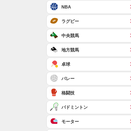
NBA
ラグビー
中央競馬
地方競馬
卓球
バレー
格闘技
バドミントン
モーター