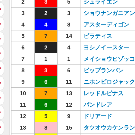
2
3
5
シュライエン
3
2
3
ショウナンガニアン
4
4
8
アスターディゴン
5
7
14
ピラティス
6
2
4
ヨシノイースター
7
1
1
メイショウヒゾッコ
8
3
6
ビップランバン
9
6
11
ニホンピロジャック
10
7
13
レッドルピナス
11
6
12
パンドレア
12
5
9
ドリアード
13
8
15
タツオウカケンラン