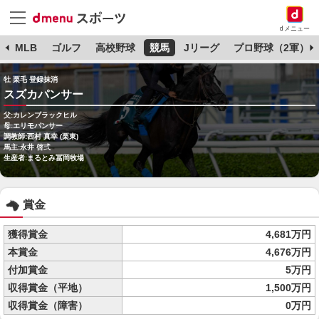
dメニュー
球
MLB
ゴルフ
高校野球
競馬
Jリーグ
プロ野球（2軍）
牡 栗毛 登録抹消
スズカパンサー
父:カレンブラックヒル
母:エリモパンサー
調教師:西村 真幸 (栗東)
馬主:永井 啓弍
生産者:まるとみ冨岡牧場
賞金
獲得賞金
4,681万円
本賞金
4,676万円
付加賞金
5万円
収得賞金（平地）
1,500万円
収得賞金（障害）
0万円