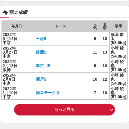
競走成績
人
着
年月日
レース
騎手
気
順
2022年
藤岡 康
5月14日
三河S
9
10
太
中京
(53.0kg)
2022年
小崎 綾
3月27日
鈴鹿S
11
13
也
中京
(54.0kg)
2022年
小崎 綾
2月13日
加古川S
9
10
也
阪神
(57.0kg)
2022年
小崎 綾
2月6日
瀬戸S
10
12
也
中京
(54.0kg)
2022年
小崎 綾
1月10日
雅ステークス
7
10
也
中京
(57.0kg)
もっと見る