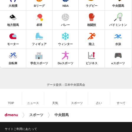
大相撲
Bリーグ
NBA
ラグビー
中央競馬
地方競馬
卓球
バレー
格闘技
バドミントン
モーター
フィギュア
ウィンター
陸上
水泳
自転車
学生スポーツ
Doスポーツ
ビジネス
eスポーツ
データ提供：日本中央競馬会
TOP
ニュース
天気
スポーツ
占い
すべて
スポーツ
中央競馬
サイトご利用にあたって