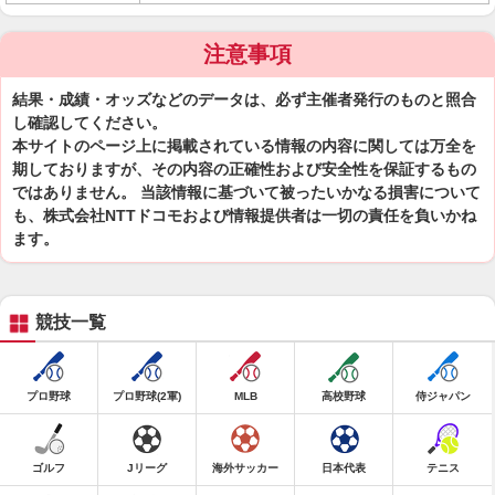
注意事項
結果・成績・オッズなどのデータは、必ず主催者発行のものと照合
し確認してください。
本サイトのページ上に掲載されている情報の内容に関しては万全を
期しておりますが、その内容の正確性および安全性を保証するもの
ではありません。 当該情報に基づいて被ったいかなる損害について
も、株式会社NTTドコモおよび情報提供者は一切の責任を負いかね
ます。
競技一覧
プロ野球
プロ野球(2軍)
MLB
高校野球
侍ジャパン
ゴルフ
Jリーグ
海外サッカー
日本代表
テニス