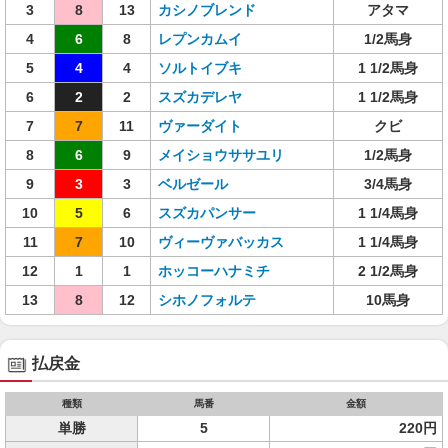
3
8
13
カシノブレンド
アタマ
4
6
8
レプンカムイ
1/2馬身
5
4
4
ソルトイブキ
1 1/2馬身
6
2
2
スズカデレヤ
1 1/2馬身
7
7
11
ヴァーダイト
クビ
8
6
9
メイショウササユリ
1/2馬身
9
3
3
ベルゼール
3/4馬身
10
5
6
スズカパンサー
1 1/4馬身
11
7
10
ヴィーヴァバッカス
1 1/4馬身
12
1
1
ホッコーハナミチ
2 1/2馬身
13
8
12
シホノフォルテ
10馬身
払戻金
種類
馬番
金額
単勝
5
220円