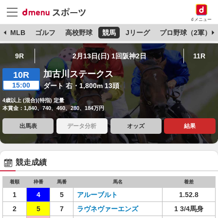
dメニュー
球
MLB
ゴルフ
高校野球
競馬
Jリーグ
プロ野球（2軍）
9R
2月13日(日) 1回阪神2日
11R
加古川ステークス
10R
15:00
ダート 右・1,800m 13頭
4歳以上 (混合)(特指) 定量
本賞金：1,840、740、460、280、184万円
出馬表
データ分析
オッズ
結果
競走成績
着順
枠番
馬番
馬名
着差
1
4
5
アルーブルト
1.52.8
2
5
7
ラヴネヴァーエンズ
1 3/4馬身