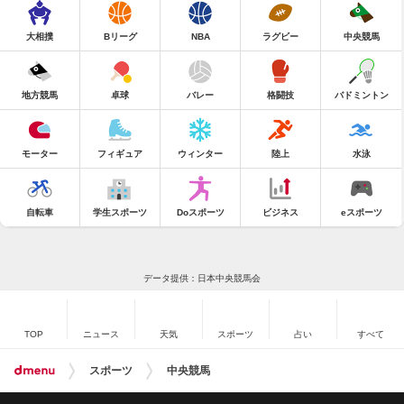
大相撲
Bリーグ
NBA
ラグビー
中央競馬
地方競馬
卓球
バレー
格闘技
バドミントン
モーター
フィギュア
ウィンター
陸上
水泳
自転車
学生スポーツ
Doスポーツ
ビジネス
eスポーツ
データ提供：日本中央競馬会
TOP
ニュース
天気
スポーツ
占い
すべて
スポーツ
中央競馬