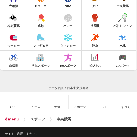
大相撲
Bリーグ
NBA
ラグビー
中央競馬
地方競馬
卓球
バレー
格闘技
バドミントン
モーター
フィギュア
ウィンター
陸上
水泳
自転車
学生スポーツ
Doスポーツ
ビジネス
eスポーツ
データ提供：日本中央競馬会
TOP
ニュース
天気
スポーツ
占い
すべて
スポーツ
中央競馬
サイトご利用にあたって