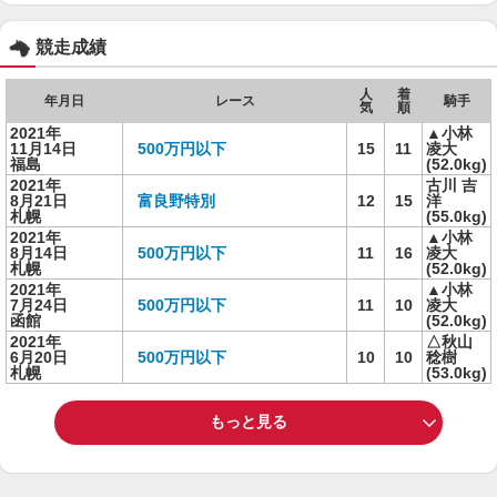
競走成績
人
着
年月日
レース
騎手
気
順
2021年
▲小林
11月14日
500万円以下
15
11
凌大
福島
(52.0kg)
2021年
古川 吉
8月21日
富良野特別
12
15
洋
札幌
(55.0kg)
2021年
▲小林
8月14日
500万円以下
11
16
凌大
札幌
(52.0kg)
2021年
▲小林
7月24日
500万円以下
11
10
凌大
函館
(52.0kg)
2021年
△秋山
6月20日
500万円以下
10
10
稔樹
札幌
(53.0kg)
もっと見る