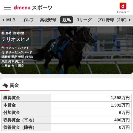
dメニュー
球
MLB
ゴルフ
高校野球
競馬
Jリーグ
プロ野球（2軍）
牝 鹿毛 登録抹消
テリオスヒメ
父:リアルインパクト
母:ドリーミングバード
調教師:田島 俊明 (美浦)
馬主:鈴木 美江子
生産者:今川 満良
賞金
獲得賞金
1,398万円
本賞金
1,392万円
付加賞金
6万円
収得賞金（平地）
400万円
収得賞金（障害）
0万円