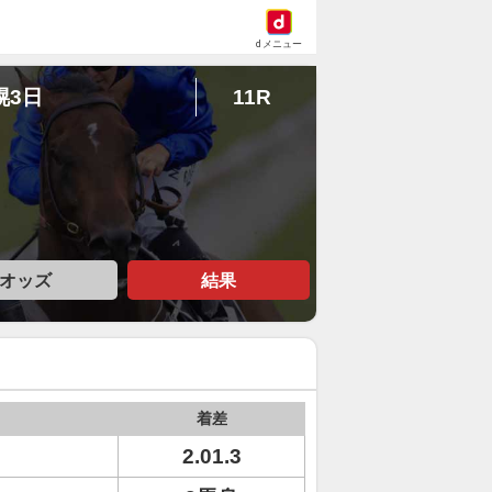
dメニュー
幌3日
11R
オッズ
結果
着差
2.01.3