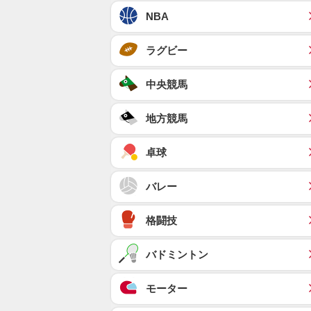
NBA
ラグビー
中央競馬
地方競馬
卓球
バレー
格闘技
バドミントン
モーター