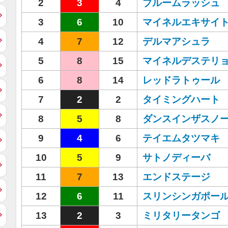
2
3
4
ブルームラッシュ
3
6
10
マイネルエキサイ
4
7
12
デルマアシュラ
5
8
15
マイネルデステリ
6
8
14
レッドラトゥール
7
2
2
タイミングハート
8
5
8
ダンスインザスノ
9
4
6
テイエムタツマキ
10
5
9
サトノディーバ
11
7
13
エンドステージ
12
6
11
スリンシンガポー
13
2
3
ミリタリータンゴ