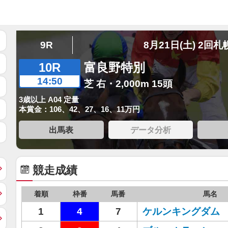
9R
8月21日(土) 2回札
10R
富良野特別
14:50
芝 右・2,000m 15頭
3歳以上 A04 定量
本賞金：106、42、27、16、11万円
出馬表
データ分析
競走成績
着順
枠番
馬番
馬名
1
4
7
ケルンキングダム