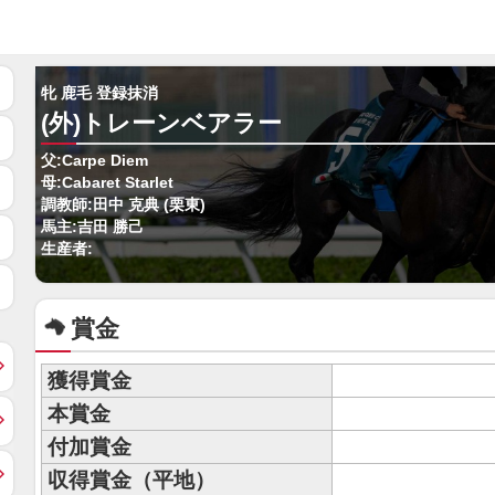
牝 鹿毛 登録抹消
(外)トレーンベアラー
父:Carpe Diem
母:Cabaret Starlet
調教師:田中 克典 (栗東)
馬主:吉田 勝己
生産者:
賞金
獲得賞金
本賞金
付加賞金
収得賞金（平地）