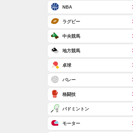
NBA
ラグビー
中央競馬
地方競馬
卓球
バレー
格闘技
バドミントン
モーター