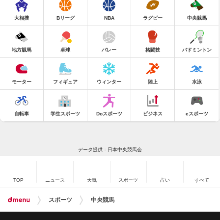
大相撲
Bリーグ
NBA
ラグビー
中央競馬
地方競馬
卓球
バレー
格闘技
バドミントン
モーター
フィギュア
ウィンター
陸上
水泳
自転車
学生スポーツ
Doスポーツ
ビジネス
eスポーツ
データ提供：日本中央競馬会
TOP
ニュース
天気
スポーツ
占い
すべて
スポーツ
中央競馬