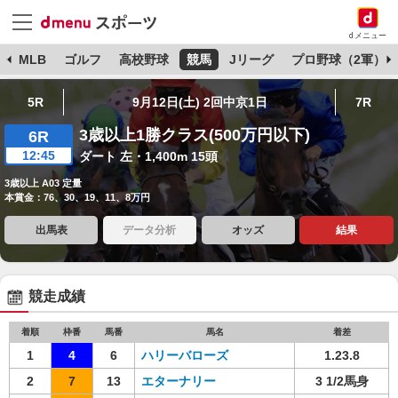
dメニュー
球
MLB
ゴルフ
高校野球
競馬
Jリーグ
プロ野球（2軍）
5R
9月12日(土) 2回中京1日
7R
3歳以上1勝クラス(500万円以下)
6R
12:45
ダート 左・1,400m 15頭
3歳以上 A03 定量
本賞金：76、30、19、11、8万円
出馬表
データ分析
オッズ
結果
競走成績
着順
枠番
馬番
馬名
着差
1
4
6
ハリーバローズ
1.23.8
2
7
13
エターナリー
3 1/2馬身