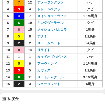
3
7
12
アメージングラン
ハナ
4
3
4
トレーンベアラー
クビ
5
4
7
メイショウトラヒメ
1 1/4馬身
6
6
10
キングヴァラール
クビ
7
8
15
メイショウバルコラ
1馬身
8
5
8
アタミ
1/2馬身
9
2
2
ストームハート
3/4馬身
10
8
14
リライト
クビ
11
1
1
タイドオブハピネス
ハナ
12
5
9
アーヴィンド
1 1/4馬身
13
3
5
カヴァス
1/2馬身
14
6
11
メートルムナール
3 1/2馬身
15
2
3
ジョーコレット
6馬身
払戻金