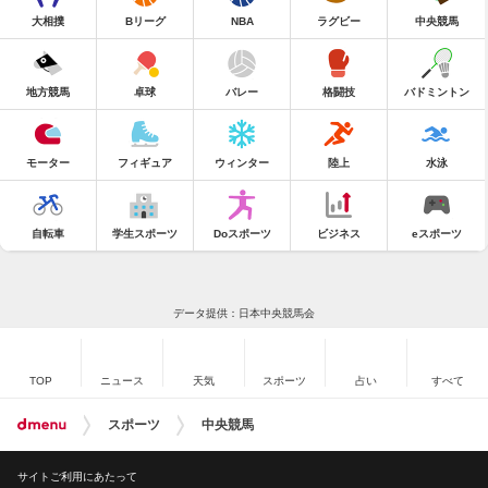
大相撲
Bリーグ
NBA
ラグビー
中央競馬
地方競馬
卓球
バレー
格闘技
バドミントン
モーター
フィギュア
ウィンター
陸上
水泳
自転車
学生スポーツ
Doスポーツ
ビジネス
eスポーツ
データ提供：日本中央競馬会
TOP
ニュース
天気
スポーツ
占い
すべて
スポーツ
中央競馬
サイトご利用にあたって