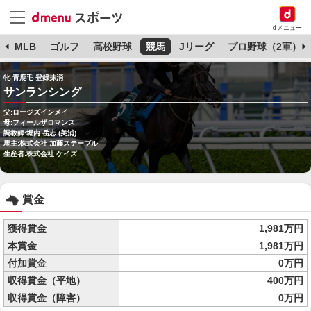
dメニュー
球
MLB
ゴルフ
高校野球
競馬
Jリーグ
プロ野球（2軍）
牝 青鹿毛 登録抹消
サンランシング
父:ロージズインメイ
母:フィールザロマンス
調教師:堀内 岳志 (美浦)
馬主:株式会社 加藤ステーブル
生産者:株式会社 ケイズ
賞金
獲得賞金
1,981万円
本賞金
1,981万円
付加賞金
0万円
収得賞金（平地）
400万円
収得賞金（障害）
0万円