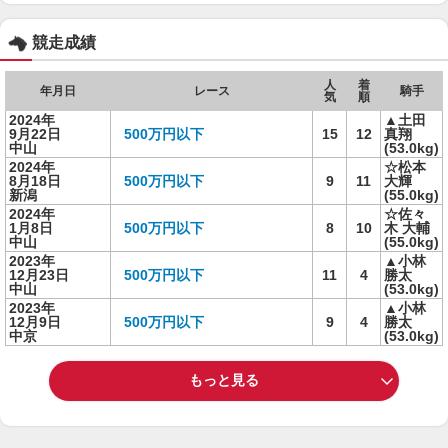
競走成績
人
着
年月日
レース
騎手
気
順
2024年
▲土田
9月22日
500万円以下
15
12
真翔
中山
(53.0kg)
2024年
☆松本
8月18日
500万円以下
9
11
大輝
新潟
(55.0kg)
2024年
☆佐々
1月8日
500万円以下
8
10
木 大輔
中山
(55.0kg)
2023年
▲小林
12月23日
500万円以下
11
4
勝太
中山
(53.0kg)
2023年
▲小林
12月9日
500万円以下
9
4
勝太
中京
(53.0kg)
もっと見る