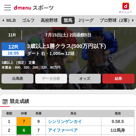
dメニュー
球
MLB
ゴルフ
高校野球
競馬
Jリーグ
プロ野球（2軍）
11R
7月15日(土) 2回函館5日
3歳以上1勝クラス(500万円以下)
12R
16:05
ダート 右・1,000m 12頭
3歳以上 ［指定］ 定量
本賞金：800、320、200、120、80万円
出馬表
データ分析
オッズ
結果
競走成績
着順
枠番
馬番
馬名
着差
1
7
9
シンリンゲンカイ
0.58.5
2
6
7
アイファーベア
1/2馬身