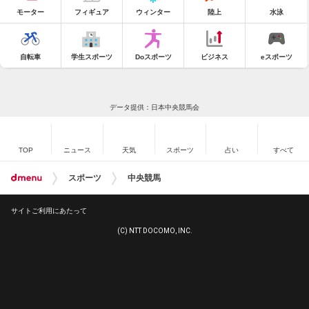
モーター
フィギュア
ウィンター
陸上
水泳
自転車
学生スポーツ
Doスポーツ
ビジネス
eスポーツ
データ提供：日本中央競馬会
TOP
ニュース
天気
スポーツ
占い
すべて
スポーツ
中央競馬
サイトご利用にあたって
(C) NTT DOCOMO, INC.