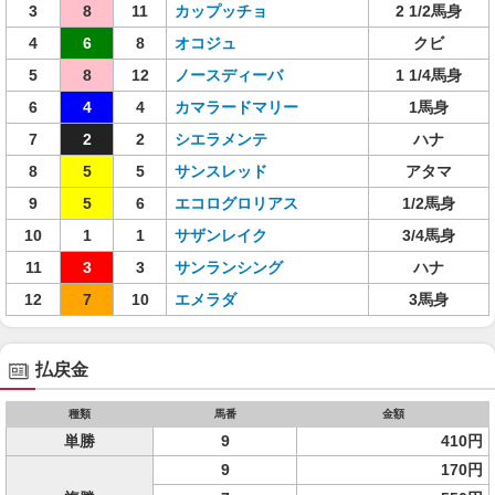
3
8
11
カップッチョ
2 1/2馬身
4
6
8
オコジュ
クビ
5
8
12
ノースディーバ
1 1/4馬身
6
4
4
カマラードマリー
1馬身
7
2
2
シエラメンテ
ハナ
8
5
5
サンスレッド
アタマ
9
5
6
エコログロリアス
1/2馬身
10
1
1
サザンレイク
3/4馬身
11
3
3
サンランシング
ハナ
12
7
10
エメラダ
3馬身
払戻金
種類
馬番
金額
単勝
9
410円
9
170円