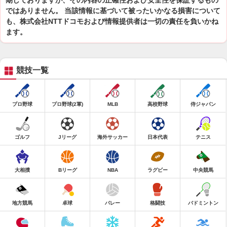
期しておりますが、その内容の正確性および安全性を保証するもの
ではありません。 当該情報に基づいて被ったいかなる損害について
も、株式会社NTTドコモおよび情報提供者は一切の責任を負いかね
ます。
競技一覧
プロ野球
プロ野球(2軍)
MLB
高校野球
侍ジャパン
ゴルフ
Jリーグ
海外サッカー
日本代表
テニス
大相撲
Bリーグ
NBA
ラグビー
中央競馬
地方競馬
卓球
バレー
格闘技
バドミントン