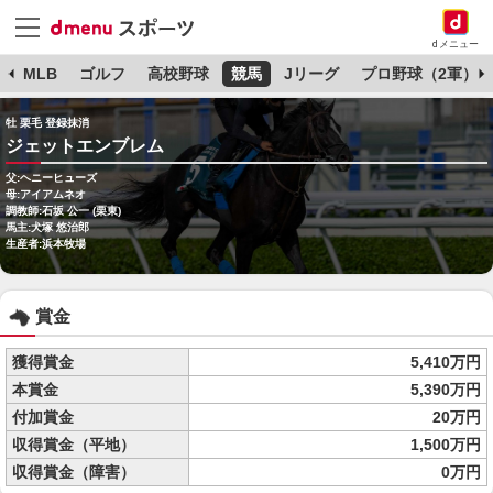
dメニュー
球
MLB
ゴルフ
高校野球
競馬
Jリーグ
プロ野球（2軍）
牡 栗毛 登録抹消
ジェットエンブレム
父:ヘニーヒューズ
母:アイアムネオ
調教師:石坂 公一 (栗東)
馬主:犬塚 悠治郎
生産者:浜本牧場
賞金
獲得賞金
5,410万円
本賞金
5,390万円
付加賞金
20万円
収得賞金（平地）
1,500万円
収得賞金（障害）
0万円