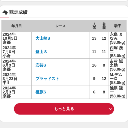
競走成績
人
着
年月日
レース
騎手
気
順
2024年
永島 ま
10月5日
大山崎S
13
12
なみ
京都
(58.0kg)
2024年
西塚 洸
7月6日
釜山Ｓ
11
11
二
小倉
(58.0kg)
2024年
吉村 誠
6月9日
安芸S
16
8
之助
京都
(56.0kg)
2024年
M.デム
3月23日
ブラッドスト
9
12
ーロ
中山
(58.0kg)
2024年
池添 謙
2月3日
橿原S
6
8
一
京都
(58.0kg)
もっと見る