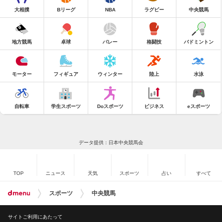
大相撲
Bリーグ
NBA
ラグビー
中央競馬
地方競馬
卓球
バレー
格闘技
バドミントン
モーター
フィギュア
ウィンター
陸上
水泳
自転車
学生スポーツ
Doスポーツ
ビジネス
eスポーツ
データ提供：日本中央競馬会
TOP
ニュース
天気
スポーツ
占い
すべて
スポーツ
中央競馬
サイトご利用にあたって