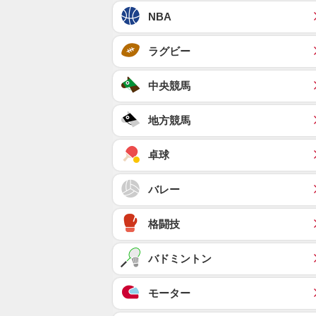
NBA
ラグビー
中央競馬
地方競馬
卓球
バレー
格闘技
バドミントン
モーター