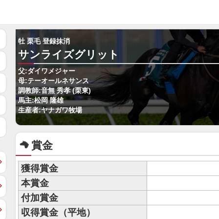
牡 栗毛 登録抹消
サンライズグリット
父:ダイワメジャー
母:テーオールネサンス
調教師:音無 秀孝 (栗東)
馬主:松岡 隆雄
生産者:ヤナガワ牧場
賞金
獲得賞金
本賞金
付加賞金
収得賞金（平地）