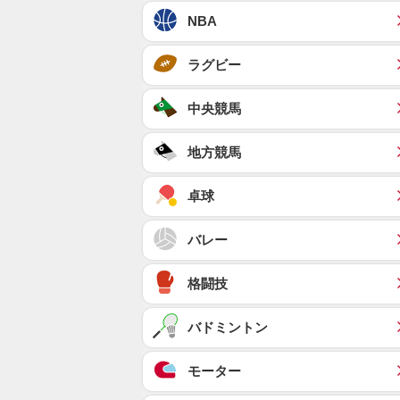
NBA
ラグビー
中央競馬
地方競馬
卓球
バレー
格闘技
バドミントン
モーター