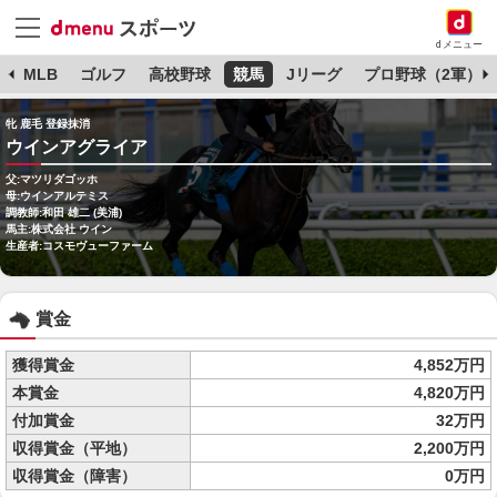
dメニュー
球
MLB
ゴルフ
高校野球
競馬
Jリーグ
プロ野球（2軍）
牝 鹿毛 登録抹消
ウインアグライア
父:マツリダゴッホ
母:ウインアルテミス
調教師:和田 雄二 (美浦)
馬主:株式会社 ウイン
生産者:コスモヴューファーム
賞金
獲得賞金
4,852万円
本賞金
4,820万円
付加賞金
32万円
収得賞金（平地）
2,200万円
収得賞金（障害）
0万円