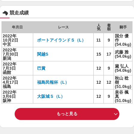
競走成績
人
着
年月日
レース
騎手
気
順
2022年
国分 優
10月2日
ポートアイランドＳ（L）
11
9
作
中京
(54.0kg)
2022年
武藤 雅
7月30日
関越S
15
17
(54.0kg)
新潟
2022年
黛 弘人
7月3日
巴賞
12
9
(54.0kg)
函館
2022年
秋山 稔
4月17日
福島民報杯（L）
12
12
樹
福島
(51.0kg)
2022年
泉谷 楓
3月6日
大阪城Ｓ（L）
12
9
真
阪神
(51.0kg)
もっと見る