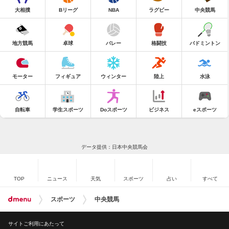
大相撲
Bリーグ
NBA
ラグビー
中央競馬
地方競馬
卓球
バレー
格闘技
バドミントン
モーター
フィギュア
ウィンター
陸上
水泳
自転車
学生スポーツ
Doスポーツ
ビジネス
eスポーツ
データ提供：日本中央競馬会
TOP
ニュース
天気
スポーツ
占い
すべて
スポーツ
中央競馬
サイトご利用にあたって