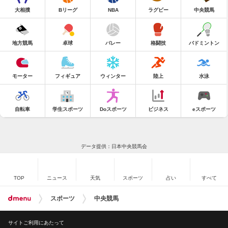
大相撲
Bリーグ
NBA
ラグビー
中央競馬
地方競馬
卓球
バレー
格闘技
バドミントン
モーター
フィギュア
ウィンター
陸上
水泳
自転車
学生スポーツ
Doスポーツ
ビジネス
eスポーツ
データ提供：日本中央競馬会
TOP
ニュース
天気
スポーツ
占い
すべて
スポーツ
中央競馬
サイトご利用にあたって