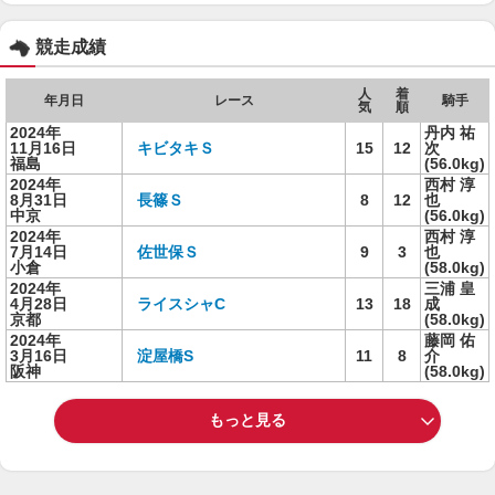
競走成績
人
着
年月日
レース
騎手
気
順
2024年
丹内 祐
11月16日
キビタキＳ
15
12
次
福島
(56.0kg)
2024年
西村 淳
8月31日
長篠Ｓ
8
12
也
中京
(56.0kg)
2024年
西村 淳
7月14日
佐世保Ｓ
9
3
也
小倉
(58.0kg)
2024年
三浦 皇
4月28日
ライスシャC
13
18
成
京都
(58.0kg)
2024年
藤岡 佑
3月16日
淀屋橋S
11
8
介
阪神
(58.0kg)
もっと見る