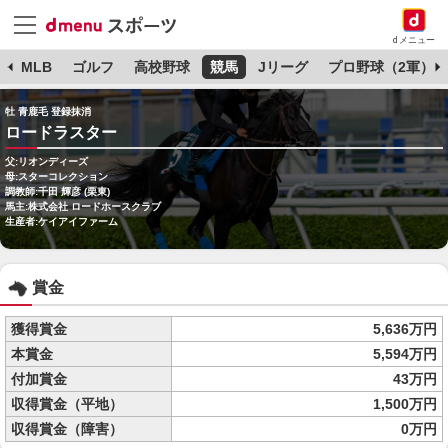
dメニュー
球
MLB
ゴルフ
高校野球
競馬
Jリーグ
プロ野球（2軍）
牡 青鹿毛 登録抹消
ロードラスター
父:リオンディーズ
母:スターコレクション
調教師:千田 輝彦 (栗東)
馬主:株式会社 ロードホースクラブ
生産者:ケイアイファーム
賞金
獲得賞金
5,636万円
本賞金
5,594万円
付加賞金
43万円
収得賞金（平地）
1,500万円
収得賞金（障害）
0万円