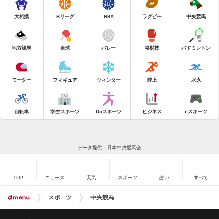
大相撲
Bリーグ
NBA
ラグビー
中央競馬
地方競馬
卓球
バレー
格闘技
バドミントン
モーター
フィギュア
ウィンター
陸上
水泳
自転車
学生スポーツ
Doスポーツ
ビジネス
eスポーツ
データ提供：日本中央競馬会
TOP
ニュース
天気
スポーツ
占い
すべて
スポーツ
中央競馬