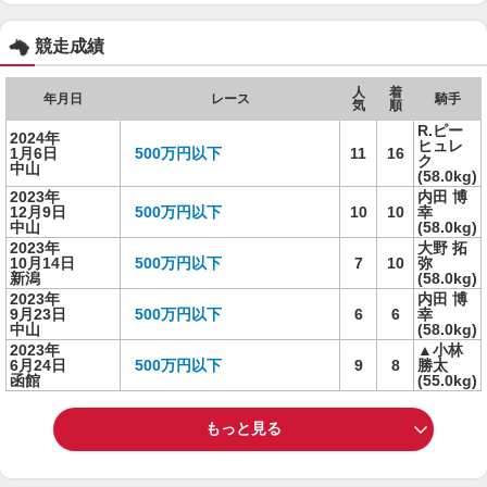
競走成績
人
着
年月日
レース
騎手
気
順
R.ピー
2024年
ヒュレ
1月6日
500万円以下
11
16
ク
中山
(58.0kg)
2023年
内田 博
12月9日
500万円以下
10
10
幸
中山
(58.0kg)
2023年
大野 拓
10月14日
500万円以下
7
10
弥
新潟
(58.0kg)
2023年
内田 博
9月23日
500万円以下
6
6
幸
中山
(58.0kg)
2023年
▲小林
6月24日
500万円以下
9
8
勝太
函館
(55.0kg)
もっと見る