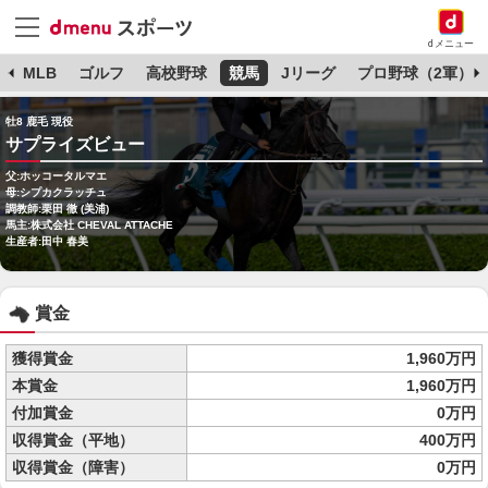
dメニュー
球
MLB
ゴルフ
高校野球
競馬
Jリーグ
プロ野球（2軍）
牡8 鹿毛 現役
サプライズビュー
父:ホッコータルマエ
母:シプカクラッチュ
調教師:栗田 徹 (美浦)
馬主:株式会社 CHEVAL ATTACHE
生産者:田中 春美
賞金
獲得賞金
1,960万円
本賞金
1,960万円
付加賞金
0万円
収得賞金（平地）
400万円
収得賞金（障害）
0万円