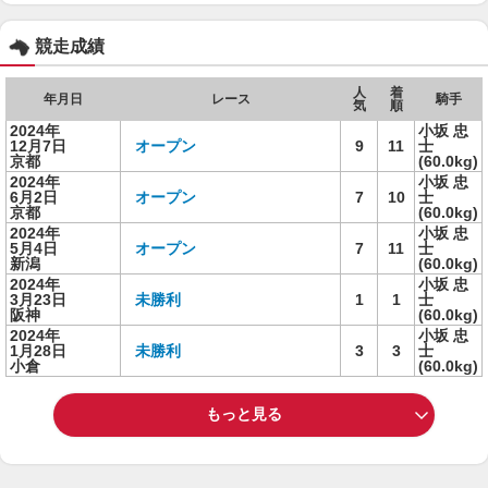
競走成績
人
着
年月日
レース
騎手
気
順
2024年
小坂 忠
12月7日
オープン
9
11
士
京都
(60.0kg)
2024年
小坂 忠
6月2日
オープン
7
10
士
京都
(60.0kg)
2024年
小坂 忠
5月4日
オープン
7
11
士
新潟
(60.0kg)
2024年
小坂 忠
3月23日
未勝利
1
1
士
阪神
(60.0kg)
2024年
小坂 忠
1月28日
未勝利
3
3
士
小倉
(60.0kg)
もっと見る