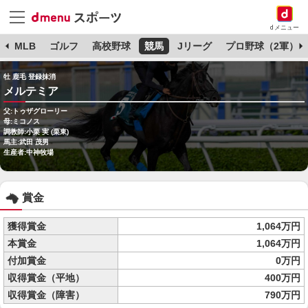
dメニュー
球
MLB
ゴルフ
高校野球
競馬
Jリーグ
プロ野球（2軍）
牡 鹿毛 登録抹消
メルテミア
父:トゥザグローリー
母:ミコノス
調教師:小栗 実 (栗東)
馬主:武田 茂男
生産者:中神牧場
賞金
獲得賞金
1,064万円
本賞金
1,064万円
付加賞金
0万円
収得賞金（平地）
400万円
収得賞金（障害）
790万円