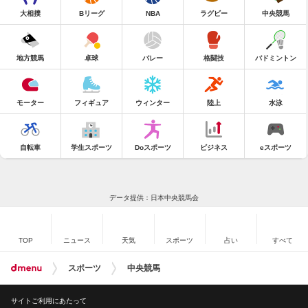
大相撲
Bリーグ
NBA
ラグビー
中央競馬
地方競馬
卓球
バレー
格闘技
バドミントン
モーター
フィギュア
ウィンター
陸上
水泳
自転車
学生スポーツ
Doスポーツ
ビジネス
eスポーツ
データ提供：日本中央競馬会
TOP
ニュース
天気
スポーツ
占い
すべて
スポーツ
中央競馬
サイトご利用にあたって