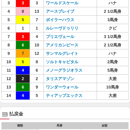
3
3
3
ワールドスケール
ハナ
4
8
13
アースブレイブ
2 1/2馬身
5
5
7
ボイラーハウス
3馬身
6
1
1
ルレーヴドゥリリ
クビ
7
3
4
ブリエヴェール
3 1/2馬身
8
6
10
アメリカンピース
2 1/2馬身
9
7
12
サンマルグレイト
ハナ
10
5
8
ソルトキャピタル
2馬身
11
4
6
メノーグラジオラス
5馬身
12
2
2
タリスアマゾン
大差
13
6
9
ワンダーウォール
10馬身
14
4
5
ティアップエックス
大差
払戻金
種類
馬番
金額