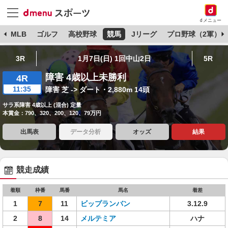
dメニュー
球
MLB
ゴルフ
高校野球
競馬
Jリーグ
プロ野球（2軍）
3R
1月7日(日) 1回中山2日
5R
障害 4歳以上未勝利
4R
11:35
障害 芝 -> ダート・2,880m 14頭
サラ系障害 4歳以上 (混合) 定量
本賞金：790、320、200、120、79万円
出馬表
データ分析
オッズ
結果
競走成績
着順
枠番
馬番
馬名
着差
1
7
11
ビップランバン
3.12.9
2
8
14
メルテミア
ハナ