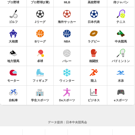
プロ野球
プロ野球(2軍)
MLB
高校野球
侍ジャパン
ゴルフ
Jリーグ
海外サッカー
日本代表
テニス
大相撲
Bリーグ
NBA
ラグビー
中央競馬
地方競馬
卓球
バレー
格闘技
バドミントン
モーター
フィギュア
ウィンター
陸上
水泳
自転車
学生スポーツ
Doスポーツ
ビジネス
eスポーツ
データ提供：日本中央競馬会