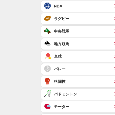
NBA
ラグビー
中央競馬
地方競馬
卓球
バレー
格闘技
バドミントン
モーター