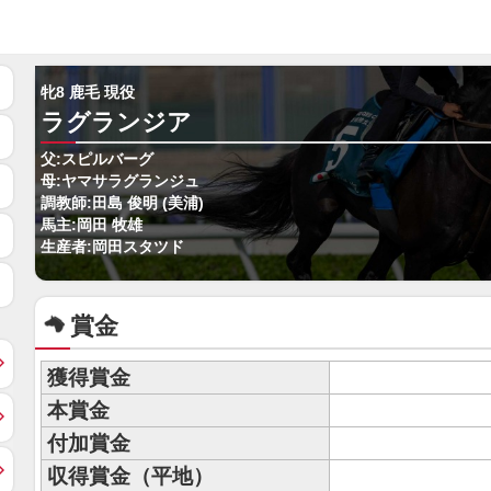
牝8 鹿毛 現役
ラグランジア
父:スピルバーグ
母:ヤマサラグランジュ
調教師:田島 俊明 (美浦)
馬主:岡田 牧雄
生産者:岡田スタツド
賞金
獲得賞金
本賞金
付加賞金
収得賞金（平地）