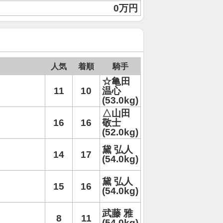
0万円
人気
着順
騎手
☆亀田
11
10
温心
(53.0kg)
△山田
16
16
敬士
(52.0kg)
黛 弘人
14
17
(54.0kg)
黛 弘人
15
16
(54.0kg)
武藤 雅
8
11
(54.0kg)