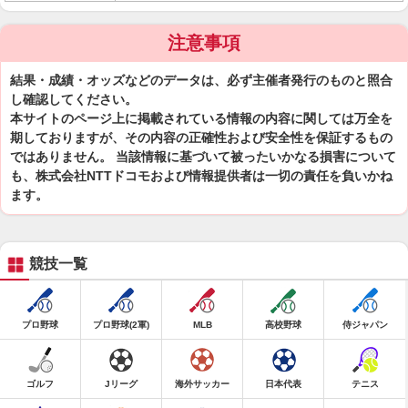
注意事項
結果・成績・オッズなどのデータは、必ず主催者発行のものと照合
し確認してください。
本サイトのページ上に掲載されている情報の内容に関しては万全を
期しておりますが、その内容の正確性および安全性を保証するもの
ではありません。 当該情報に基づいて被ったいかなる損害について
も、株式会社NTTドコモおよび情報提供者は一切の責任を負いかね
ます。
競技一覧
プロ野球
プロ野球(2軍)
MLB
高校野球
侍ジャパン
ゴルフ
Jリーグ
海外サッカー
日本代表
テニス