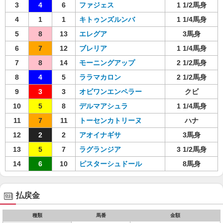
3
4
6
ファジェス
1 1/2馬身
4
1
1
キトゥンズルンバ
1 1/4馬身
5
8
13
エレグア
3馬身
6
7
12
ブレリア
1 1/4馬身
7
8
14
モーニングアップ
2 1/2馬身
8
4
5
ララマカロン
2 1/2馬身
9
3
3
オビワンエンペラー
クビ
10
5
8
デルマアシュラ
1 1/4馬身
11
7
11
トーセンカトリーヌ
ハナ
12
2
2
アオイナギサ
3馬身
13
5
7
ラグランジア
3 1/2馬身
14
6
10
ピスターシュドール
8馬身
払戻金
種類
馬番
金額