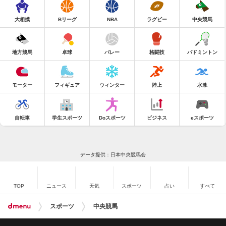
大相撲
Bリーグ
NBA
ラグビー
中央競馬
地方競馬
卓球
バレー
格闘技
バドミントン
モーター
フィギュア
ウィンター
陸上
水泳
自転車
学生スポーツ
Doスポーツ
ビジネス
eスポーツ
データ提供：日本中央競馬会
TOP
ニュース
天気
スポーツ
占い
すべて
スポーツ
中央競馬