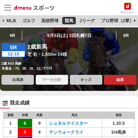
dメニュー
球
MLB
ゴルフ
高校野球
競馬
Jリーグ
プロ野球（2軍）
4R
9月5日(土) 2回札幌7日
6R
2歳新馬
5R
12:15
芝 右・1,500m 14頭
2歳 A03 馬齢
本賞金：70、28、18、11、7万円
出馬表
データ分析
オッズ
結果
競走成績
着順
枠番
馬番
馬名
着差
1
6
9
シュネルマイスター
1.30.5
2
3
4
テンウォークライ
3/4馬身