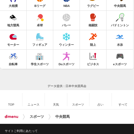
大相撲
Bリーグ
NBA
ラグビー
中央競馬
地方競馬
卓球
バレー
格闘技
バドミントン
モーター
フィギュア
ウィンター
陸上
水泳
自転車
学生スポーツ
Doスポーツ
ビジネス
eスポーツ
データ提供：日本中央競馬会
TOP
ニュース
天気
スポーツ
占い
すべて
スポーツ
中央競馬
サイトご利用にあたって