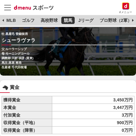
dメニュー
球
MLB
ゴルフ
高校野球
競馬
Jリーグ
プロ野球（2軍）
牡 黒鹿毛 登録抹消
シューラヴァラ
父:ルーラーシップ
母:モーニングコール
調教師:川村 禎彦 (栗東)
馬主:高原 将浩
生産者:千代田牧場
賞金
獲得賞金
3,450万円
本賞金
3,447万円
付加賞金
3万円
収得賞金（平地）
900万円
収得賞金（障害）
0万円