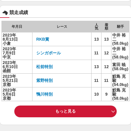
競走成績
人
着
年月日
レース
騎手
気
順
2023年
中井 裕
8月13日
RKB賞
13
13
二
小倉
(58.0kg)
2023年
中井 裕
7月9日
シンガポール
11
12
二
中京
(58.0kg)
2023年
富田 暁
6月10日
松前特別
13
12
(58.0kg)
函館
2023年
鮫島 克
5月21日
紫野特別
11
11
駿
京都
(54.0kg)
2023年
鮫島 克
5月6日
鴨川特別
10
9
駿
京都
(58.0kg)
もっと見る