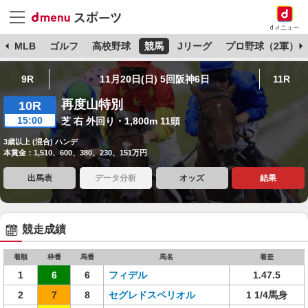
dメニュー
球
MLB
ゴルフ
高校野球
競馬
Jリーグ
プロ野球（2軍）
9R
11月20日(日) 5回阪神6日
11R
再度山特別
10R
15:00
芝 右 外回り・1,800m 11頭
3歳以上 (混合) ハンデ
本賞金：1,510、600、380、230、151万円
出馬表
データ分析
オッズ
結果
競走成績
着順
枠番
馬番
馬名
着差
1
6
6
フィデル
1.47.5
2
7
8
セグレドスペリオル
1 1/4馬身