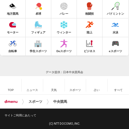
地方競馬
卓球
バレー
格闘技
バドミントン
モーター
フィギュア
ウィンター
陸上
水泳
自転車
学生スポーツ
Doスポーツ
ビジネス
eスポーツ
データ提供：日本中央競馬会
TOP
ニュース
天気
スポーツ
占い
すべて
スポーツ
中央競馬
サイトご利用にあたって
(C) NTT DOCOMO, INC.