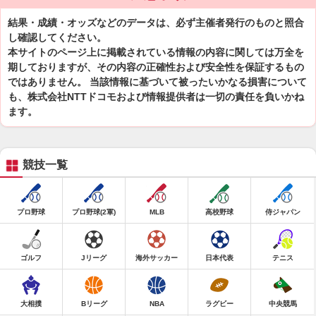
結果・成績・オッズなどのデータは、必ず主催者発行のものと照合
し確認してください。
本サイトのページ上に掲載されている情報の内容に関しては万全を
期しておりますが、その内容の正確性および安全性を保証するもの
ではありません。 当該情報に基づいて被ったいかなる損害について
も、株式会社NTTドコモおよび情報提供者は一切の責任を負いかね
ます。
競技一覧
プロ野球
プロ野球(2軍)
MLB
高校野球
侍ジャパン
ゴルフ
Jリーグ
海外サッカー
日本代表
テニス
大相撲
Bリーグ
NBA
ラグビー
中央競馬