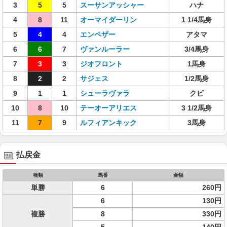
3
5
5
スーサンアッシャー
ハナ
4
8
11
オーマイダーリン
1 1/4馬身
5
4
4
エンペザー
アタマ
6
6
7
ヴァンルーラー
3/4馬身
7
3
3
ジオフロント
1馬身
8
2
2
サジェス
1/2馬身
9
1
1
シューラヴァラ
クビ
10
8
10
テーオーアリエス
3 1/2馬身
11
7
9
ルフィアンキック
3馬身
払戻金
種類
馬番
金額
単勝
6
260円
6
130円
複勝
8
330円