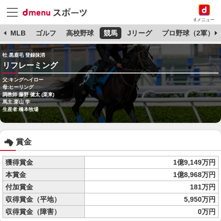
dメニュー
球
MLB
ゴルフ
高校野球
競馬
Jリーグ
プロ野球（2軍）
牡 黒鹿毛 登録抹消
リフレーミング
父:キングヘイロー
母:ヒーリング
調教師:藤野 健太 (栗東)
馬主:栗山 学
生産者:橋本牧場
賞金
獲得賞金
1億9,149万円
本賞金
1億8,968万円
付加賞金
181万円
収得賞金（平地）
5,950万円
収得賞金（障害）
0万円