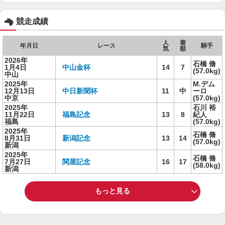
競走成績
人
着
年月日
レース
騎手
気
順
2026年
石橋 脩
1月4日
中山金杯
14
7
(57.0kg)
中山
2025年
M.デム
12月13日
中日新聞杯
11
中
ーロ
中京
(57.0kg)
2025年
石川 裕
11月22日
福島記念
13
8
紀人
福島
(57.0kg)
2025年
石橋 脩
8月31日
新潟記念
13
14
(57.0kg)
新潟
2025年
石橋 脩
7月27日
関屋記念
16
17
(58.0kg)
新潟
もっと見る