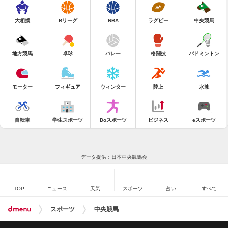
大相撲
Bリーグ
NBA
ラグビー
中央競馬
地方競馬
卓球
バレー
格闘技
バドミントン
モーター
フィギュア
ウィンター
陸上
水泳
自転車
学生スポーツ
Doスポーツ
ビジネス
eスポーツ
データ提供：日本中央競馬会
TOP
ニュース
天気
スポーツ
占い
すべて
スポーツ
中央競馬