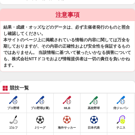
注意事項
結果・成績・オッズなどのデータは、必ず主催者発行のものと照合
し確認してください。
本サイトのページ上に掲載されている情報の内容に関しては万全を
期しておりますが、その内容の正確性および安全性を保証するもの
ではありません。 当該情報に基づいて被ったいかなる損害について
も、株式会社NTTドコモおよび情報提供者は一切の責任を負いかね
ます。
競技一覧
プロ野球
プロ野球(2軍)
MLB
高校野球
侍ジャパン
ゴルフ
Jリーグ
海外サッカー
日本代表
テニス