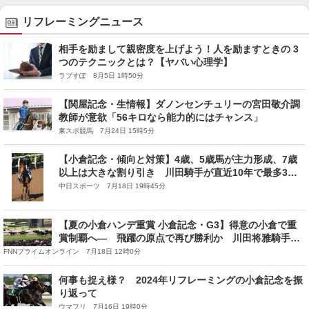
リフレーミングニュース
相手を励まして親密度を上げよう！人を励ますときの 3
つのテクニックとは？【ヤバい心理学】
ラブすぽ 8月5日 1時50分
【関屋記念・生情報】ダノンセンチュリーの宮田敬介調
教師が意欲「56キロなら能力的にはチャンス」
東スポ競馬 7月24日 15時5分
【小倉記念・傾向と対策】4歳、5歳馬が主力形成、7歳
以上は大きな割り引き 川田騎手が直近10年で最多3
勝、今年はガイアメンテで挑む
中日スポーツ 7月18日 19時45分
【夏の小倉ハンデ重賞 小倉記念・G3】得意の小倉で重
賞制覇へ― 飛躍の原点で再び勝利か 川田将雅騎手に
注目
FNNプライムオンライン 7月18日 12時0分
何事も捉え様？ 2024年リフレーミングの小倉記念を振
り返って
ウマフリ 7月16日 19時0分